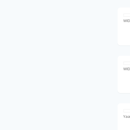
WI
WI
Yaa