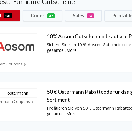
ste Furniture Gutscheine
l
Codes
Sales
Printabl
141
47
94
10% Aosom Gutscheincode auf alle P
Sichern Sie sich 10 % Aosom Gutscheincode
gesamte
...
More
som Coupons
50 € Ostermann Rabattcode für das
Sortiment
ermann Coupons
Profitieren Sie von 50 € Ostermann Rabattco
gesamte
...
More