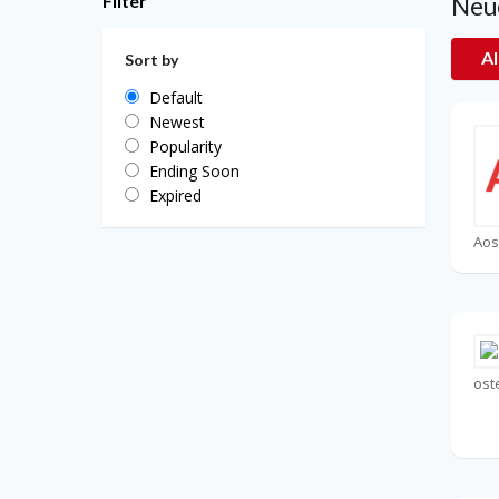
Filter
Neue
Al
Sort by
Default
Newest
Popularity
Ending Soon
Expired
Ao
ost