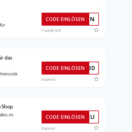
TIVIEREN
CODE EINLÖSEN
für
1 week left
r das
SUMMER20
CODE EINLÖSEN
cheincode
Expired
m Shop
lles im
AD77Y1EU
CODE EINLÖSEN
Expired