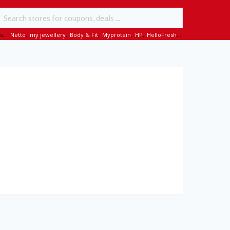
s:
Netto
,
my jewellery
,
Body & Fit
,
Myprotein
,
HP
,
HelloFresh
,...