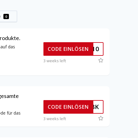
e
0
rodukte.
 auf das
KOL10
CODE EINLÖSEN
3 weeks left
 gesamte
256GTR8K
CODE EINLÖSEN
de für das
3 weeks left