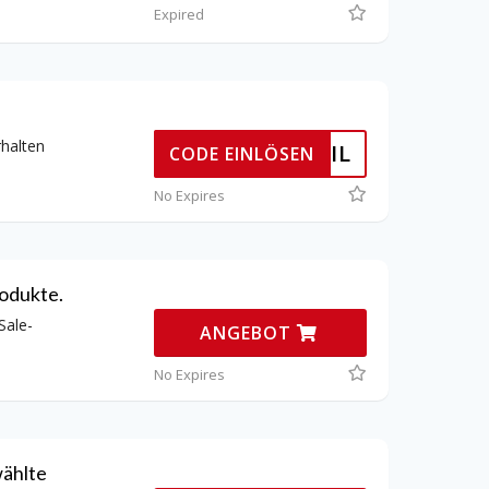
Expired
rhalten
ER EMAIL
CODE EINLÖSEN
No Expires
rodukte.
Sale-
ANGEBOT
No Expires
wählte