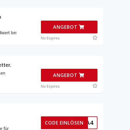
n
ANGEBOT
lwert bei
No Expires
tter.
sen
ANGEBOT
No Expires
8MZ4BA4
CODE EINLÖSEN
e für