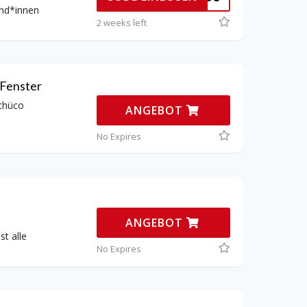
und*innen
2 weeks left
Fenster
chüco
ANGEBOT
No Expires
ANGEBOT
t alle
No Expires