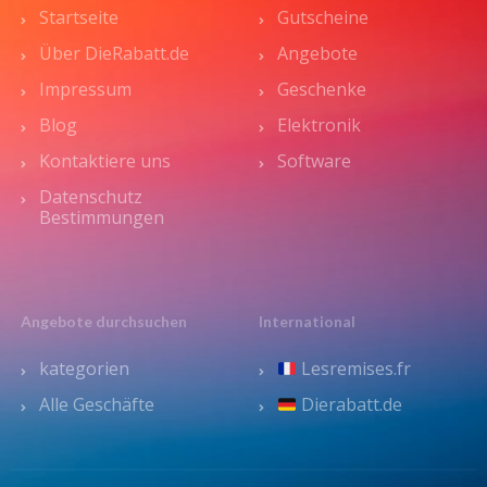
Startseite
Gutscheine
Über DieRabatt.de
Angebote
Impressum
Geschenke
Blog
Elektronik
Kontaktiere uns
Software
Datenschutz
Bestimmungen
Angebote durchsuchen
International
kategorien
Lesremises.fr
Alle Geschäfte
Dierabatt.de