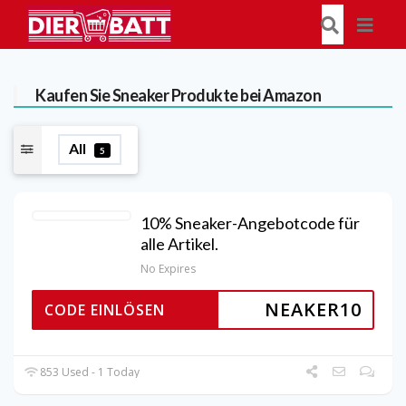
Kaufen Sie Sneaker Produkte bei Amazon
All
5
10% Sneaker-Angebotcode für
alle Artikel.
No Expires
NEAKER10
CODE EINLÖSEN
853 Used - 1 Today