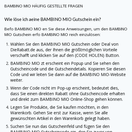
BAMBINO MIO
HÄUFIG GESTELLTE FRAGEN
Wie löse ich aeine
BAMBINO MIO
Gutschein ein?
Befo
BAMBINO MIO
en Sie diese Anweisungen, um den
BAMBINO
MIO
Gutschein erfo
BAMBINO MIO
reich einzulösen:
Wählen Sie den
BAMBINO MIO
Gutschein oder Deal von
DieRabatt.de
aus, der Ihnen die größtmöglichen Vorteile
verschafft und klicken Sie auf den (CODE HOLEN) Button.
BAMBINO MIO
zt erscheint ein Popup und Sie sehen den
Gutscheincode und die Gutscheindetails. Kopieren Sie diesen
Code und wir leiten Sie dann auf die
BAMBINO MIO
-Website
weiter.
Wenn der Code nicht im Pop-up erscheint, bedeutet dies,
dass Sie einen direkten Rabatt ohne Gutscheincode erhalten
und direkt zum
BAMBINO MIO
Online-Shop gehen können.
Legen Sie Produkte, die Sie kaufen möchten, in den
Warenkorb. Gehen Sie erst zur Kasse, wenn Sie alle
gewünschten Artikel in den Warenkorb gelegt haben.
Suchen Sie nun das Gutscheinfeld und fügen Sie den
BAMBINO MIO
Gutscheincode ein, den Sie zuvor von