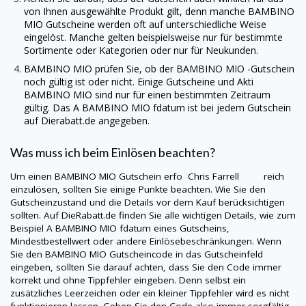
von Ihnen ausgewählte Produkt gilt, denn manche
BAMBINO
MIO
Gutscheine werden oft auf unterschiedliche Weise
eingelöst. Manche gelten beispielsweise nur für bestimmte
Sortimente oder Kategorien oder nur für Neukunden.
BAMBINO MIO
prüfen Sie, ob der
BAMBINO MIO
-Gutschein
noch gültig ist oder nicht. Einige Gutscheine und Akti
BAMBINO MIO
sind nur für einen bestimmten Zeitraum
gültig. Das A
BAMBINO MIO
fdatum ist bei jedem Gutschein
auf
Dierabatt.de
angegeben.
Was muss ich beim Einlösen beachten?
Um einen
BAMBINO MIO
Gutschein erfo Chris Farrell reich
einzulösen, sollten Sie einige Punkte beachten. Wie Sie den
Gutscheinzustand und die Details vor dem Kauf berücksichtigen
sollten. Auf
DieRabatt.de
finden Sie alle wichtigen Details, wie zum
Beispiel A
BAMBINO MIO
fdatum eines Gutscheins,
Mindestbestellwert oder andere Einlösebeschränkungen. Wenn
Sie den
BAMBINO MIO
Gutscheincode in das Gutscheinfeld
eingeben, sollten Sie darauf achten, dass Sie den Code immer
korrekt und ohne Tippfehler eingeben. Denn selbst ein
zusätzliches Leerzeichen oder ein kleiner Tippfehler wird es nicht
funktionieren lassen. Geben Sie den Code also immer sorgfältig