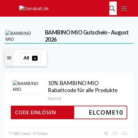
BAMBINO MIO
Gutschein - August
2026
All
6
10% BAMBINO MIO
Rabattcode für alle Produkte
Expired
ELCOME10
CODE EINLÖSEN
662 Used - 0 Today