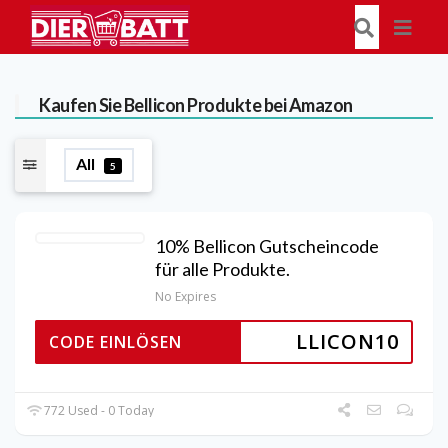
Kaufen Sie Bellicon Produkte bei Amazon
All
5
10% Bellicon Gutscheincode
für alle Produkte.
No Expires
LLICON10
CODE EINLÖSEN
772 Used - 0 Today