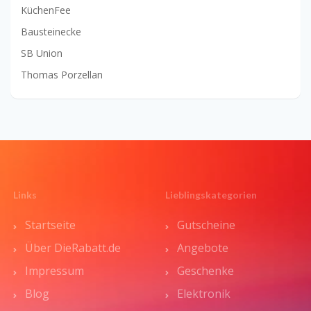
KüchenFee
Bausteinecke
SB Union
Thomas Porzellan
Links
Lieblingskategorien
Startseite
Gutscheine
Über DieRabatt.de
Angebote
Impressum
Geschenke
Blog
Elektronik