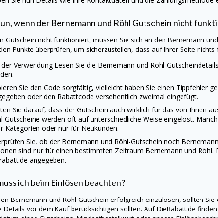
en Sie nun Details wie Ihre Kontaktdaten und die Zahlungsmethode ei
un, wenn der Bernemann und Röhl Gutschein nicht funkti
ein Gutschein nicht funktioniert, müssen Sie sich an den Bernemann un
den Punkte überprüfen, um sicherzustellen, dass auf Ihrer Seite nichts fa
 der Verwendung Lesen Sie die Bernemann und Röhl-Gutscheindetails
den.
ieren Sie den Code sorgfältig, vielleicht haben Sie einen Tippfehler g
gegeben oder den Rabattcode versehentlich zweimal eingefügt.
ten Sie darauf, dass der Gutschein auch wirklich für das von Ihnen
l Gutscheine werden oft auf unterschiedliche Weise eingelöst. Manch
r Kategorien oder nur für Neukunden.
rprüfen Sie, ob der Bernemann und Röhl-Gutschein noch Bernemann un
ionen sind nur für einen bestimmten Zeitraum Bernemann und Röhl. 
rabatt.de
angegeben.
uss ich beim Einlösen beachten?
en Bernemann und Röhl Gutschein erfolgreich einzulösen, sollten Sie 
e Details vor dem Kauf berücksichtigen sollten. Auf
DieRabatt.de
finden 
datum eines Gutscheins, Mindestbestellwert oder andere Einlösebes