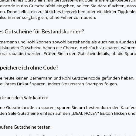
eincode in das Gutscheinfeld eingeben, sollten Sie darauf achten, da
en. Denn selbst ein zusätzliches Leerzeichen oder ein kleiner Tippfehle
lso immer sorgfältig ein, ohne Fehler zu machen.
es Gutscheine für Bestandskunden?
rnemann und Röhl können sowohl bestehende als auch neue Kunden Rab
dskunden-Gutscheine haben die Chance, mehrfach zu sparen, während
nmal rabattiert werden. Prüfen Sie in den Gutscheindetails, ob die Sp
peichere ich ohne Code?
Sie heute keinen Bernemann und Röhl Gutscheincode gefunden haben,
ei Ihrem Einkauf sparen, indem Sie unseren Spartipps folgen.
te aus dem Sale kaufen:
e Gutscheincode zu sparen, sparen Sie am besten durch den Kauf vo
sten Sale-Gutscheine einfach auf den „DEAL HOLEN“ Button klicken und 
ufene Gutscheine testen: