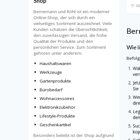
Shop
49
Bernemann und Röhl ist ein moderner
Online-Shop, der sich durch ein
vielseitiges Sortiment auszeichnet. Viele
Ber
Kunden schätzen die Übersichtlichkeit,
den zuverlässigen Versand, die hohe
Qualität der Produkte und den
Wie l
persönlichen Service. Zum Sortiment
gehören unter anderem:
Befolg
Haushaltswaren
Wäh
Werkzeuge
ver
Gartenprodukte
Jet
Sie
Bürobedarf
Wen
Wohnaccessoires
dir
Elektronikzubehör
Leg
Lifestyle-Produkte
den
Geschenkartikel
Suc
kop
Besonders beliebt ist der Shop aufgrund