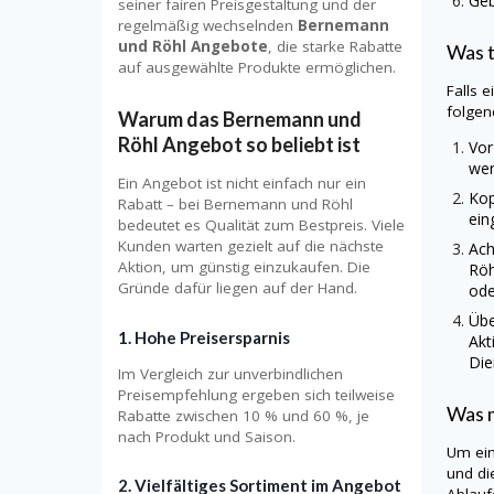
Geb
seiner fairen Preisgestaltung und der
regelmäßig wechselnden
Bernemann
und Röhl Angebote
, die starke Rabatte
Was t
auf ausgewählte Produkte ermöglichen.
Falls 
folgen
Warum das Bernemann und
Röhl Angebot so beliebt ist
Vor
wer
Ein Angebot ist nicht einfach nur ein
Kop
Rabatt – bei Bernemann und Röhl
ein
bedeutet es Qualität zum Bestpreis. Viele
Kunden warten gezielt auf die nächste
Ach
Aktion, um günstig einzukaufen. Die
Röh
Gründe dafür liegen auf der Hand.
ode
Übe
1. Hohe Preisersparnis
Akt
Die
Im Vergleich zur unverbindlichen
Preisempfehlung ergeben sich teilweise
Was m
Rabatte zwischen 10 % und 60 %, je
nach Produkt und Saison.
Um ein
und di
2. Vielfältiges Sortiment im Angebot
Ablauf