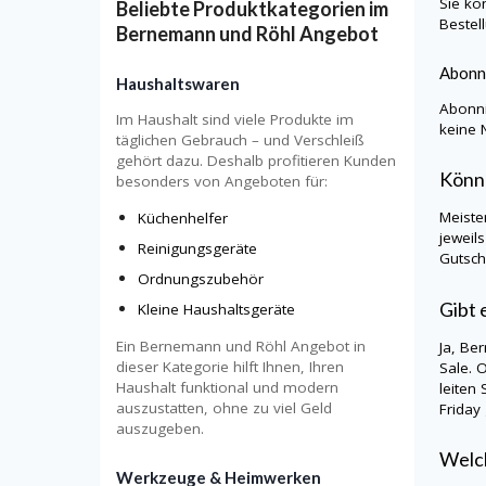
Sie kö
Beliebte Produktkategorien im
Bestel
Bernemann und Röhl Angebot
Abonn
Haushaltswaren
Abonni
Im Haushalt sind viele Produkte im
keine 
täglichen Gebrauch – und Verschleiß
gehört dazu. Deshalb profitieren Kunden
Könn
besonders von Angeboten für:
Meiste
Küchenhelfer
jeweil
Reinigungsgeräte
Gutsch
Ordnungszubehör
Gibt 
Kleine Haushaltsgeräte
Ein Bernemann und Röhl Angebot in
Ja, Be
dieser Kategorie hilft Ihnen, Ihren
Sale. 
Haushalt funktional und modern
leiten
auszustatten, ohne zu viel Geld
Friday
auszugeben.
Welch
Werkzeuge & Heimwerken