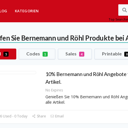
LOG
KATEGORIEN
Top Searche
fen Sie Bernemann und Röhl Produkte bei
l
Codes
Sales
Printable
5
1
4
0
10% Bernemann und Röhl Angebote f
Artikel.
No Expires
Genießen Sie 10% Bernemann und Röhl Ange
alle Artikel.
6 Used - 0 Today
Share
Email