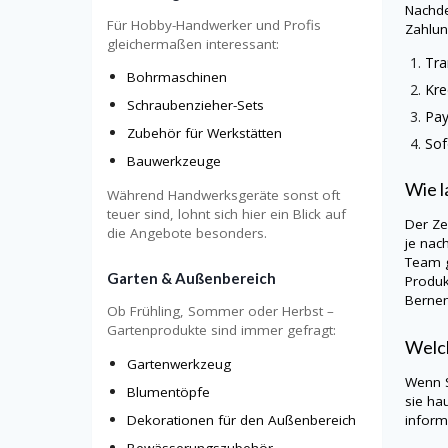
Nachde
Für Hobby-Handwerker und Profis
Zahlun
gleichermaßen interessant:
Tra
Bohrmaschinen
Kre
Schraubenzieher-Sets
Pay
Zubehör für Werkstätten
Sof
Bauwerkzeuge
Wie l
Während Handwerksgeräte sonst oft
teuer sind, lohnt sich hier ein Blick auf
Der Ze
die Angebote besonders.
je nac
Team g
Garten & Außenbereich
Produk
Bernem
Ob Frühling, Sommer oder Herbst –
Gartenprodukte sind immer gefragt:
Welch
Gartenwerkzeug
Wenn S
Blumentöpfe
sie ha
Dekorationen für den Außenbereich
informi
Bewässerungszubehör