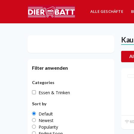
ALLE GESCHÄFTE
B
Kau
Al
Filter anwenden
Categories
Essen & Trinken
Sort by
Default
Newest
60
Popularity
Ending Soon