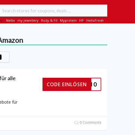
s:
Netto
,
my jewellery
,
Body & Fit
,
Myprotein
,
HP
,
HelloFresh
,...
 Amazon
ür alle
DRÖHL10
CODE EINLÖSEN
bote für
0 Comments