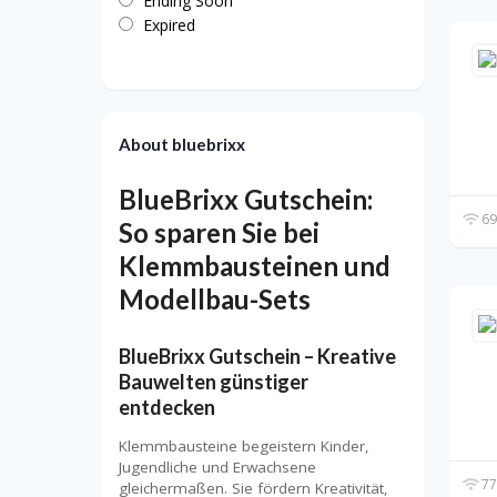
Ending Soon
Expired
About bluebrixx
BlueBrixx Gutschein:
69
So sparen Sie bei
Klemmbausteinen und
Modellbau-Sets
BlueBrixx Gutschein – Kreative
Bauwelten günstiger
entdecken
Klemmbausteine begeistern Kinder,
Jugendliche und Erwachsene
77
gleichermaßen. Sie fördern Kreativität,