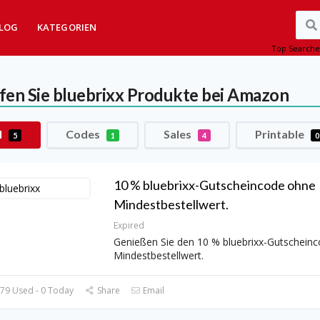
LOG
KATEGORIEN
Top Searche
fen Sie bluebrixx Produkte bei Amazon
l
Codes
Sales
Printable
5
1
4
0
10 % bluebrixx-Gutscheincode ohne
Mindestbestellwert.
Expired
Genießen Sie den 10 % bluebrixx-Gutschein
Mindestbestellwert.
79 Used - 0 Today
Share
Email