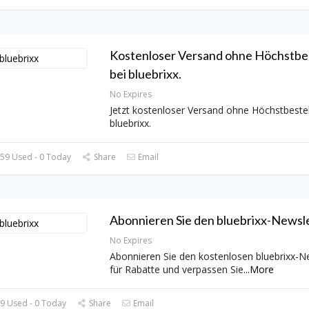
Kostenloser Versand ohne Höchstbe
bei bluebrixx.
No Expires
Jetzt kostenloser Versand ohne Höchstbestel
bluebrixx.
59 Used - 0 Today
Share
Email
Abonnieren Sie den bluebrixx-Newsle
No Expires
Abonnieren Sie den kostenlosen bluebrixx-N
für Rabatte und verpassen Sie
...
More
9 Used - 0 Today
Share
Email