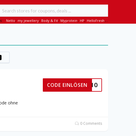
s:
Netto
,
my jewellery
,
Body & Fit
,
Myprotein
,
HP
,
HelloFresh
,...
EBRIXX10
CODE EINLÖSEN
code ohne
0 Comments