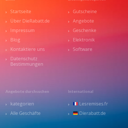
Startseite
Gutscheine
Über DieRabatt.de
Angebote
Impressum
Geschenke
Blog
Elektronik
Kontaktiere uns
Software
Datenschutz
Bestimmungen
Angebote durchsuchen
International
kategorien
Lesremises.fr
Alle Geschäfte
Dierabatt.de