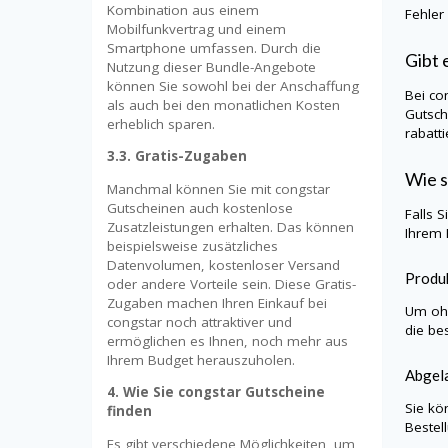
Kombination aus einem
Fehler
Mobilfunkvertrag und einem
Smartphone umfassen. Durch die
Gibt 
Nutzung dieser Bundle-Angebote
können Sie sowohl bei der Anschaffung
Bei
co
als auch bei den monatlichen Kosten
Gutsch
erheblich sparen.
rabatt
3.3. Gratis-Zugaben
Wie s
Manchmal können Sie mit congstar
Gutscheinen auch kostenlose
Falls 
Zusatzleistungen erhalten. Das können
Ihrem 
beispielsweise zusätzliches
Datenvolumen, kostenloser Versand
Produk
oder andere Vorteile sein. Diese Gratis-
Zugaben machen Ihren Einkauf bei
Um ohn
congstar noch attraktiver und
die be
ermöglichen es Ihnen, noch mehr aus
Ihrem Budget herauszuholen.
Abgela
4. Wie Sie congstar Gutscheine
Sie kö
finden
Bestel
Es gibt verschiedene Möglichkeiten, um