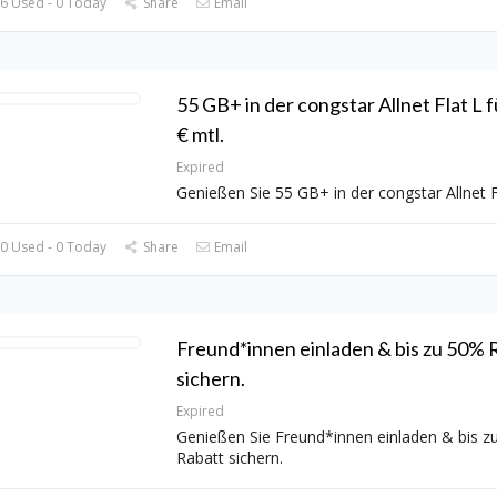
6 Used - 0 Today
Share
Email
55 GB+ in der congstar Allnet Flat L f
€ mtl.
Expired
Genießen Sie 55 GB+ in der congstar Allnet F
0 Used - 0 Today
Share
Email
Freund*innen einladen & bis zu 50% 
sichern.
Expired
Genießen Sie Freund*innen einladen & bis z
Rabatt sichern.