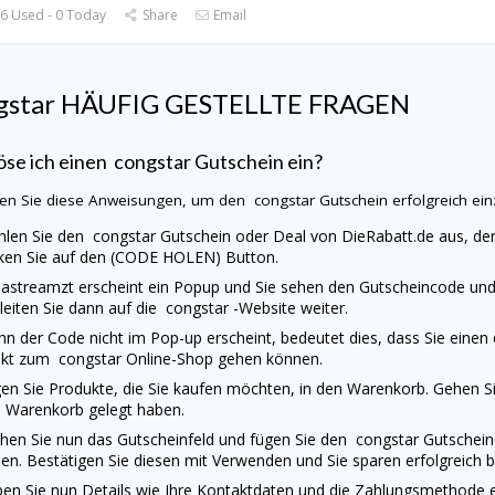
6 Used - 0 Today
Share
Email
gstar
HÄUFIG GESTELLTE FRAGEN
öse ich einen
congstar
Gutschein ein?
gen Sie diese Anweisungen, um den
congstar
Gutschein erfolgreich ein
hlen Sie den
congstar
Gutschein oder Deal von
DieRabatt.de
aus, der
cken Sie auf den (CODE HOLEN) Button.
astreamzt erscheint ein Popup und Sie sehen den Gutscheincode und 
 leiten Sie dann auf die
congstar
-Website weiter.
n der Code nicht im Pop-up erscheint, bedeutet dies, dass Sie einen
rekt zum
congstar
Online-Shop gehen können.
en Sie Produkte, die Sie kaufen möchten, in den Warenkorb. Gehen Sie
 Warenkorb gelegt haben.
hen Sie nun das Gutscheinfeld und fügen Sie den
congstar
Gutschein
en. Bestätigen Sie diesen mit Verwenden und Sie sparen erfolgreich b
en Sie nun Details wie Ihre Kontaktdaten und die Zahlungsmethode ei