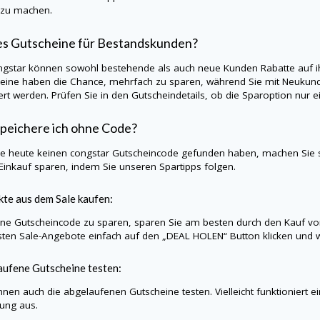
 zu machen.
es Gutscheine für Bestandskunden?
ngstar
können sowohl bestehende als auch neue Kunden Rabatte auf ih
eine haben die Chance, mehrfach zu sparen, während Sie mit Neukund
iert werden. Prüfen Sie in den Gutscheindetails, ob die Sparoption nu
peichere ich ohne Code?
Sie heute keinen
congstar
Gutscheincode gefunden haben, machen Sie s
Einkauf sparen, indem Sie unseren Spartipps folgen.
te aus dem Sale kaufen:
e Gutscheincode zu sparen, sparen Sie am besten durch den Kauf vo
sten Sale-Angebote einfach auf den „DEAL HOLEN“ Button klicken und w
ufene Gutscheine testen:
nnen auch die abgelaufenen Gutscheine testen. Vielleicht funktioniert e
lung aus.