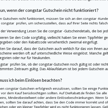
tun, wenn der
congstar
Gutschein nicht funktioniert?
ein Gutschein nicht funktioniert, müssen Sie sich an den congstar -Kun
e
congstar
prüfen, um sicherzustellen, dass auf Ihrer Seite nichts falsch 
 der Verwendung Lesen Sie die
congstar
-Gutscheindetails, die bei j
ieren Sie den Code sorgfältig, vielleicht haben Sie einen Tippfehler g
gegeben oder den Rabattcode versehentlich zweimal eingefügt.
ten Sie darauf, dass der Gutschein auch wirklich für das von Ihnen 
scheine werden oft auf unterschiedliche Weise eingelöst. Manche gel
egorien oder nur für Neukunden.
gstar
prüfen Sie, ob der
congstar
-Gutschein noch gültig ist oder nich
timmten Zeitraum gültig. Das Ablaufdatum ist bei jedem Gutschein a
uss ich beim Einlösen beachten?
nen
congstar
Gutschein erfolgreich einzulösen, sollten Sie einige Punk
s vor dem Kauf berücksichtigen sollten. Auf
DieRabatt.de
finden Sie alle
eins, Mindestbestellwert oder andere Einlösebeschränkungen. Wenn S
en, sollten Sie darauf achten, dass Sie den Code immer korrekt und oh
ichen oder ein kleiner Tippfehler wird es nicht funktionieren lassen. 