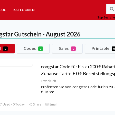
LOG
KATEGORIEN
Top Searche
gstar
Gutschein - August 2026
l
Codes
Sales
Printable
9
2
7
0
congstar Code für bis zu 200 € Rabat
Zuhause-Tarife + 0 € Bereitstellungs
1 week left
Profitieren Sie von congstar Code für bis zu
€
...
More
7 Used - 0 Today
Share
Email