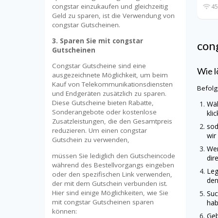
congstar einzukaufen und gleichzeitig
45
Geld zu sparen, ist die Verwendung von
congstar Gutscheinen.
3. Sparen Sie mit congstar
con
Gutscheinen
Congstar Gutscheine sind eine
Wie l
ausgezeichnete Möglichkeit, um beim
Kauf von Telekommunikationsdiensten
Befol
und Endgeräten zusätzlich zu sparen.
Diese Gutscheine bieten Rabatte,
Wä
Sonderangebote oder kostenlose
kli
Zusatzleistungen, die den Gesamtpreis
sod
reduzieren. Um einen congstar
wir
Gutschein zu verwenden,
Wen
müssen Sie lediglich den Gutscheincode
di
während des Bestellvorgangs eingeben
Leg
oder den spezifischen Link verwenden,
den
der mit dem Gutschein verbunden ist.
Hier sind einige Möglichkeiten, wie Sie
Suc
mit congstar Gutscheinen sparen
hab
können:
Geb