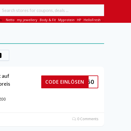
s:
Netto
,
my jewellery
,
Body & Fit
,
Myprotein
,
HP
,
HelloFresh
,...
t auf
HAUSE150
CODE EINLÖSEN
preis
 200
0 Comments