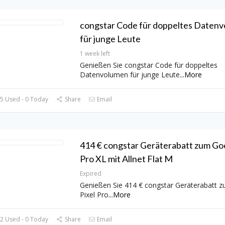
congstar Code für doppeltes Daten
für junge Leute
1 week left
Genießen Sie congstar Code für doppeltes
Datenvolumen für junge Leute
...
More
5 Used - 0 Today
Share
Email
414 € congstar Geräterabatt zum Goo
Pro XL mit Allnet Flat M
Expired
Genießen Sie 414 € congstar Geräterabatt 
Pixel Pro
...
More
2 Used - 0 Today
Share
Email