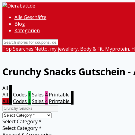
Alle Geschäfte
Blog
Kategorien
Top Searches:
Netto
,
my jewellery
,
Body & Fit
,
Myprotein
,
H
Crunchy Snacks
Gutschein -
All
5
All
5
Codes
1
Sales
4
Printable
0
All
5
Codes
1
Sales
4
Printable
0
Select Category *
Select Category *
Apparel & Accessories