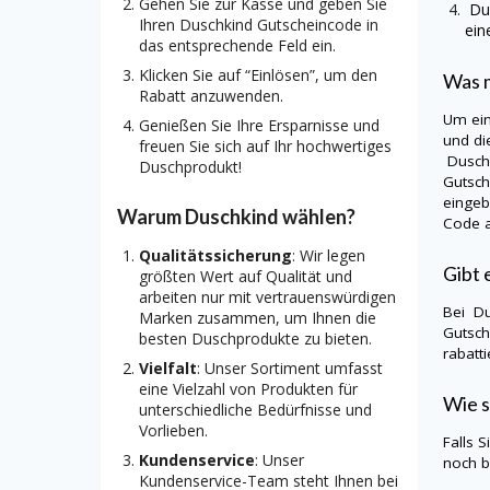
Gehen Sie zur Kasse und geben Sie
Du
Ihren Duschkind Gutscheincode in
ein
das entsprechende Feld ein.
Klicken Sie auf “Einlösen”, um den
Was m
Rabatt anzuwenden.
Um ei
Genießen Sie Ihre Ersparnisse und
und di
freuen Sie sich auf Ihr hochwertiges
Dusch
Duschprodukt!
Gutsch
eingeb
Warum Duschkind wählen?
Code a
Qualitätssicherung
: Wir legen
Gibt 
größten Wert auf Qualität und
arbeiten nur mit vertrauenswürdigen
Bei
Du
Marken zusammen, um Ihnen die
Gutsch
besten Duschprodukte zu bieten.
rabatt
Vielfalt
: Unser Sortiment umfasst
eine Vielzahl von Produkten für
Wie s
unterschiedliche Bedürfnisse und
Vorlieben.
Falls 
Kundenservice
: Unser
noch b
Kundenservice-Team steht Ihnen bei