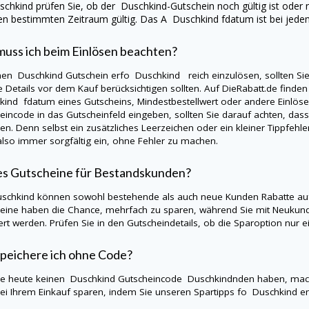
schkind
prüfen Sie, ob der
Duschkind
-Gutschein noch gültig ist oder 
en bestimmten Zeitraum gültig. Das A
Duschkind
fdatum ist bei jed
uss ich beim Einlösen beachten?
nen
Duschkind
Gutschein erfo Duschkind reich einzulösen, sollten Si
e Details vor dem Kauf berücksichtigen sollten. Auf
DieRabatt.de
finden 
kind
fdatum eines Gutscheins, Mindestbestellwert oder andere Einlö
eincode in das Gutscheinfeld eingeben, sollten Sie darauf achten, da
en. Denn selbst ein zusätzliches Leerzeichen oder ein kleiner Tippfehle
lso immer sorgfältig ein, ohne Fehler zu machen.
es Gutscheine für Bestandskunden?
schkind
können sowohl bestehende als auch neue Kunden Rabatte auf
eine haben die Chance, mehrfach zu sparen, während Sie mit Neukund
iert werden. Prüfen Sie in den Gutscheindetails, ob die Sparoption nu
peichere ich ohne Code?
Sie heute keinen
Duschkind
Gutscheincode Duschkindnden haben, mach
ei Ihrem Einkauf sparen, indem Sie unseren Spartipps fo
Duschkind
en