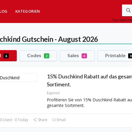
LOG
KATEGORIEN
Top Searche
chkind
Gutschein - August 2026
l
Codes
Sales
Printable
6
2
4
0
15% Duschkind Rabatt auf das gesa
Sortiment.
Expired
Profitieren Sie von 15% Duschkind Rabatt au
gesamte Sortiment.
0 Used - 0 Today
Share
Email