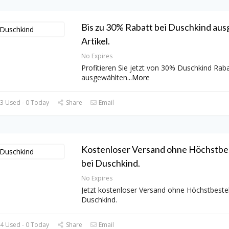
Bis zu 30% Rabatt bei Duschkind au
Artikel.
No Expires
Profitieren Sie jetzt von 30% Duschkind Raba
ausgewählten
...
More
3 Used - 0 Today
Share
Email
Kostenloser Versand ohne Höchstbe
bei Duschkind.
No Expires
Jetzt kostenloser Versand ohne Höchstbestel
Duschkind.
4 Used - 0 Today
Share
Email