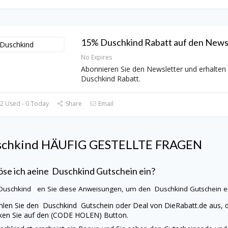
15% Duschkind Rabatt auf den Newsl
No Expires
Abonnieren Sie den Newsletter und erhalten
Duschkind Rabatt.
2 Used - 0 Today
Share
Email
chkind
HÄUFIG GESTELLTE FRAGEN
öse ich aeine
Duschkind
Gutschein ein?
Duschkind
en Sie diese Anweisungen, um den
Duschkind
Gutschein 
len Sie den
Duschkind
Gutschein oder Deal von
DieRabatt.de
aus, d
cken Sie auf den (CODE HOLEN) Button.