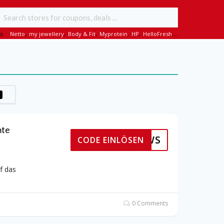
s:
Netto
,
my jewellery
,
Body & Fit
,
Myprotein
,
HP
,
HelloFresh
,...
mte
NEWS
CODE EINLÖSEN
f das
0 Comments