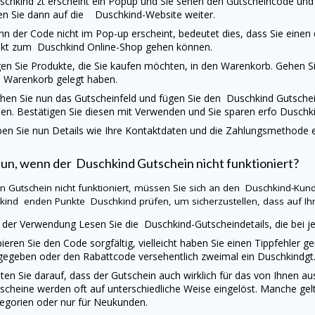
schkind
zt erscheint ein Popup und Sie sehen den Gutscheincode und 
ten Sie dann auf die
Duschkind
-Website weiter.
n der Code nicht im Pop-up erscheint, bedeutet dies, dass Sie einen
ekt zum
Duschkind
Online-Shop gehen können.
en Sie Produkte, die Sie kaufen möchten, in den Warenkorb. Gehen Sie
 Warenkorb gelegt haben.
hen Sie nun das Gutscheinfeld und fügen Sie den
Duschkind
Gutschei
en. Bestätigen Sie diesen mit Verwenden und Sie sparen erfo Duschki
en Sie nun Details wie Ihre Kontaktdaten und die Zahlungsmethode ei
tun, wenn der
Duschkind
Gutschein nicht funktioniert?
ein Gutschein nicht funktioniert, müssen Sie sich an den
Duschkind
-Kund
kind
enden Punkte
Duschkind
prüfen, um sicherzustellen, dass auf Ihre
 der Verwendung Lesen Sie die
Duschkind
-Gutscheindetails, die bei 
ieren Sie den Code sorgfältig, vielleicht haben Sie einen Tippfehler g
gegeben oder den Rabattcode versehentlich zweimal ein Duschkindgt
ten Sie darauf, dass der Gutschein auch wirklich für das von Ihnen 
scheine werden oft auf unterschiedliche Weise eingelöst. Manche gel
egorien oder nur für Neukunden.