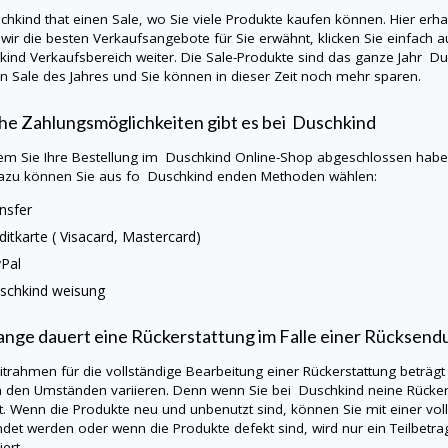
chkind
that einen Sale, wo Sie viele Produkte kaufen können. Hier erh
wir die besten Verkaufsangebote für Sie erwähnt, klicken Sie einfach a
kind
Verkaufsbereich weiter. Die Sale-Produkte sind das ganze Jahr
Du
n Sale des Jahres und Sie können in dieser Zeit noch mehr sparen.
e Zahlungsmöglichkeiten gibt es bei
Duschkind
m Sie Ihre Bestellung im
Duschkind
Online-Shop abgeschlossen haben
azu können Sie aus fo Duschkind enden Methoden wählen:
nsfer
ditkarte (
Visacard
, Mastercard)
yPal
schkind
weisung
ange dauert eine Rückerstattung im Falle einer Rücksend
itrahmen für die vollständige Bearbeitung einer Rückerstattung beträgt
h den Umständen variieren. Denn wenn Sie bei
Duschkind
neine
Rücker
t. Wenn die Produkte neu und unbenutzt sind, können Sie mit einer vo
det werden oder wenn die Produkte defekt sind, wird nur ein Teilbetra
ert.