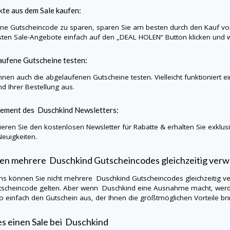
te aus dem Sale kaufen:
e Gutscheincode zu sparen, sparen Sie am besten durch den Kauf vo
sten Sale-Angebote einfach auf den „DEAL HOLEN“ Button klicken und w
ufene Gutscheine testen:
nnen auch die abgelaufenen Gutscheine testen. Vielleicht funktioniert 
d Ihrer Bestellung aus.
ement des
Duschkind
Newsletters:
eren Sie den kostenlosen Newsletter für Rabatte & erhalten Sie exklu
Neuigkeiten.
en mehrere
Duschkind
Gutscheincodes gleichzeitig ver
ns können Sie nicht mehrere
Duschkind
Gutscheincodes gleichzeitig v
tscheincode gelten. Aber wenn
Duschkind
eine Ausnahme macht, werde
so einfach den Gutschein aus, der Ihnen die größtmöglichen Vorteile bri
es einen Sale bei
Duschkind