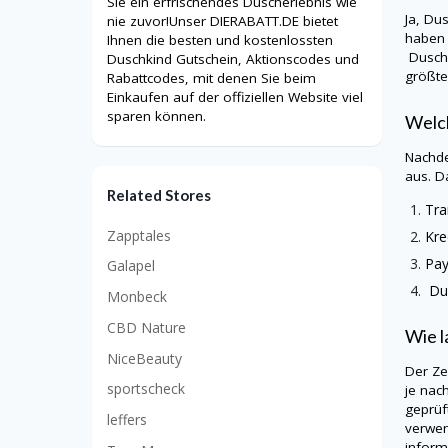
Sie ein erfrischendes Duscherlebnis wie
Ja,
Dus
nie zuvor!Unser DIERABATT.DE bietet
haben 
Ihnen die besten und kostenlossten
Dusch
Duschkind Gutschein, Aktionscodes und
größte
Rabattcodes, mit denen Sie beim
Einkaufen auf der offiziellen Website viel
sparen können.
Welch
Nachde
aus. D
Related Stores
Tra
Zapptales
Kre
Pa
Galapel
Du
Monbeck
CBD Nature
Wie l
NiceBeauty
Der Ze
sportscheck
je nac
geprüf
leffers
verwen
informi