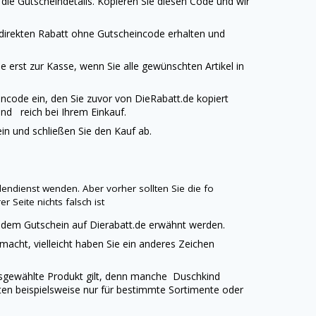
die Gutscheindetails. Kopieren Sie diesen Code und wir
 direkten Rabatt ohne Gutscheincode erhalten und
 erst zur Kasse, wenn Sie alle gewünschten Artikel in
ncode ein, den Sie zuvor von
DieRabatt.de
kopiert
nd reich bei Ihrem Einkauf.
n und schließen Sie den Kauf ab.
endienst wenden. Aber vorher sollten Sie die fo
r Seite nichts falsch ist
jedem Gutschein auf
Dierabatt.de
erwähnt werden.
emacht, vielleicht haben Sie ein anderes Zeichen
.
ausgewählte Produkt gilt, denn manche
Duschkind
ten beispielsweise nur für bestimmte Sortimente oder