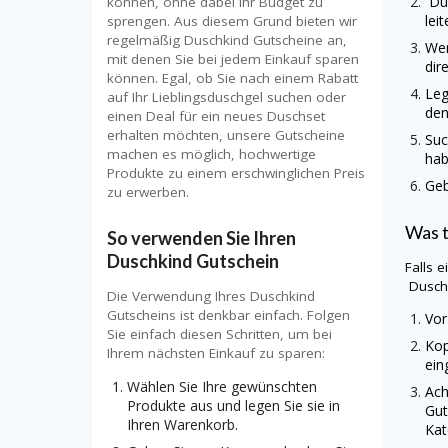
Du
können, ohne dabei Ihr Budget zu
lei
sprengen. Aus diesem Grund bieten wir
regelmäßig Duschkind Gutscheine an,
Wen
mit denen Sie bei jedem Einkauf sparen
dir
können. Egal, ob Sie nach einem Rabatt
Leg
auf Ihr Lieblingsduschgel suchen oder
den
einen Deal für ein neues Duschset
erhalten möchten, unsere Gutscheine
Suc
machen es möglich, hochwertige
hab
Produkte zu einem erschwinglichen Preis
Geb
zu erwerben.
Was 
So verwenden Sie Ihren
Duschkind Gutschein
Falls 
Dusch
Die Verwendung Ihres Duschkind
Gutscheins ist denkbar einfach. Folgen
Vor
Sie einfach diesen Schritten, um bei
Kop
Ihrem nächsten Einkauf zu sparen:
ein
Wählen Sie Ihre gewünschten
Ach
Produkte aus und legen Sie sie in
Gut
Ihren Warenkorb.
Kat