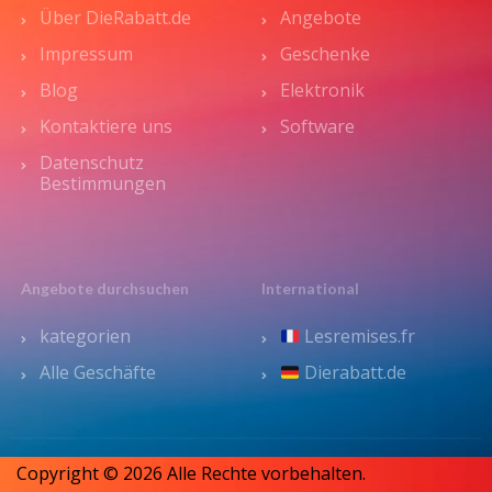
Über DieRabatt.de
Angebote
Impressum
Geschenke
Blog
Elektronik
Kontaktiere uns
Software
Datenschutz
Bestimmungen
Angebote durchsuchen
International
kategorien
Lesremises.fr
Alle Geschäfte
Dierabatt.de
Copyright © 2026 Alle Rechte vorbehalten.