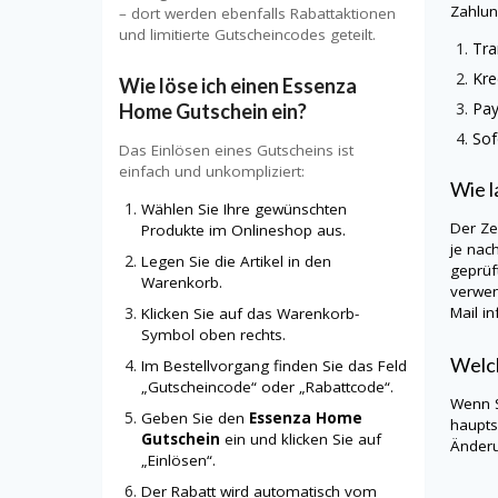
Zahlun
– dort werden ebenfalls Rabattaktionen
und limitierte Gutscheincodes geteilt.
Tra
Kre
Wie löse ich einen
Essenza
Pa
Home Gutschein
ein?
So
Das Einlösen eines Gutscheins ist
einfach und unkompliziert:
Wie l
Wählen Sie Ihre gewünschten
Der Ze
Produkte im Onlineshop aus.
je nac
Legen Sie die Artikel in den
geprüf
Warenkorb.
verwen
Mail in
Klicken Sie auf das Warenkorb-
Symbol oben rechts.
Welch
Im Bestellvorgang finden Sie das Feld
„Gutscheincode“ oder „Rabattcode“.
Wenn S
Geben Sie den
Essenza Home
haupts
Gutschein
ein und klicken Sie auf
Änderu
„Einlösen“.
Der Rabatt wird automatisch vom