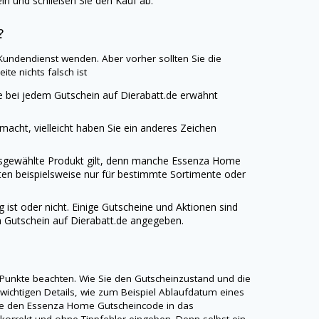
n und schließen Sie den Kauf ab.
?
-Kundendienst wenden. Aber vorher sollten Sie die
te nichts falsch ist
 bei jedem Gutschein auf
Dierabatt.de
erwähnt
emacht, vielleicht haben Sie ein anderes Zeichen
 ausgewählte Produkt gilt, denn manche Essenza Home
ten beispielsweise nur für bestimmte Sortimente oder
t oder nicht. Einige Gutscheine und Aktionen sind
m Gutschein auf
Dierabatt.de
angegeben.
 Punkte beachten. Wie Sie den Gutscheinzustand und die
 wichtigen Details, wie zum Beispiel Ablaufdatum eines
ie den Essenza Home Gutscheincode in das
korrekt und ohne Tippfehler eingeben. Denn selbst ein