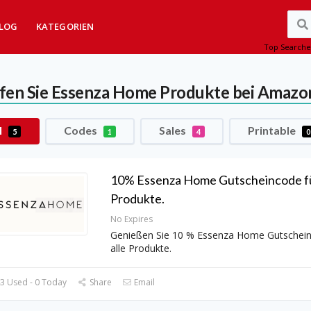
LOG
KATEGORIEN
Top Searche
fen Sie Essenza Home Produkte bei Amazo
l
Codes
Sales
Printable
5
1
4
0
10% Essenza Home Gutscheincode fü
Produkte.
No Expires
Genießen Sie 10 % Essenza Home Gutschein
alle Produkte.
3 Used - 0 Today
Share
Email