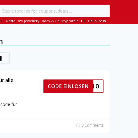
s:
Netto
,
my jewellery
,
Body & Fit
,
Myprotein
,
HP
,
HelloFresh
,...
n
r alle
ZAHOME10
CODE EINLÖSEN
code für
0 Comments