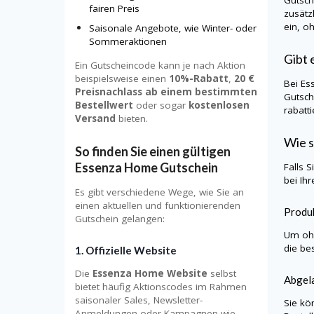
fairen Preis
zusätz
ein, o
Saisonale Angebote, wie Winter- oder
Sommeraktionen
Gibt 
Ein Gutscheincode kann je nach Aktion
beispielsweise einen
10%-Rabatt
,
20 €
Bei Es
Preisnachlass ab einem bestimmten
Gutsch
Bestellwert
oder sogar
kostenlosen
rabatt
Versand
bieten.
Wie s
So finden Sie einen gültigen
Essenza Home Gutschein
Falls 
bei Ih
Es gibt verschiedene Wege, wie Sie an
einen aktuellen und funktionierenden
Produk
Gutschein gelangen:
Um ohn
die be
1. Offizielle Website
Die
Essenza Home Website
selbst
Abgela
bietet häufig Aktionscodes im Rahmen
saisonaler Sales, Newsletter-
Sie kö
Anmeldungen oder Kampagnen wie