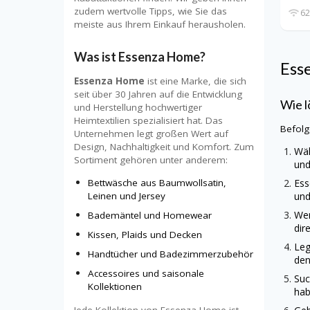
zudem wertvolle Tipps, wie Sie das
62
meiste aus Ihrem Einkauf herausholen.
Was ist
Essenza Home
?
Ess
Essenza Home
ist eine Marke, die sich
seit über 30 Jahren auf die Entwicklung
Wie l
und Herstellung hochwertiger
Heimtextilien spezialisiert hat. Das
Befolg
Unternehmen legt großen Wert auf
Design, Nachhaltigkeit und Komfort. Zum
Wäh
Sortiment gehören unter anderem:
und
Ess
Bettwäsche aus Baumwollsatin,
und
Leinen und Jersey
Wen
Bademäntel und Homewear
dir
Kissen, Plaids und Decken
Leg
Handtücher und Badezimmerzubehör
den
Accessoires und saisonale
Suc
Kollektionen
hab