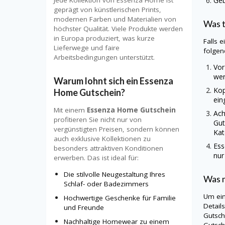
Geb
Jede Kollektion von Essenza Home ist
geprägt von künstlerischen Prints,
modernen Farben und Materialien von
Was t
höchster Qualität. Viele Produkte werden
in Europa produziert, was kurze
Falls 
Lieferwege und faire
folgen
Arbeitsbedingungen unterstützt.
Vor
wer
Warum lohnt sich ein
Essenza
Kop
Home Gutschein
?
ein
Mit einem
Essenza Home Gutschein
Ach
profitieren Sie nicht nur von
Gut
vergünstigten Preisen, sondern können
Kat
auch exklusive Kollektionen zu
Ess
besonders attraktiven Konditionen
nur
erwerben. Das ist ideal für:
Die stilvolle Neugestaltung Ihres
Was m
Schlaf- oder Badezimmers
Um ein
Hochwertige Geschenke für Familie
Detail
und Freunde
Gutsch
Nachhaltige Homewear zu einem
Gutsch