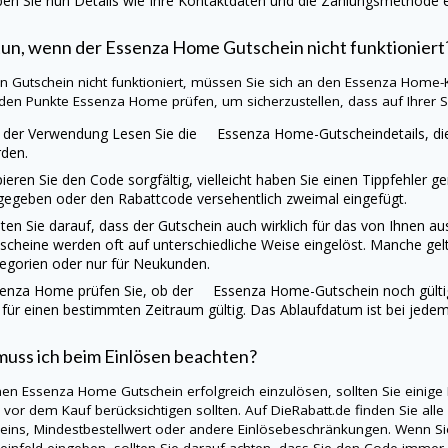
en Sie nun Details wie Ihre Kontaktdaten und die Zahlungsmethode ei
un, wenn der Essenza Home Gutschein nicht funktioniert
ein Gutschein nicht funktioniert, müssen Sie sich an den Essenza Home
den Punkte Essenza Home prüfen, um sicherzustellen, dass auf Ihrer Sei
 der Verwendung Lesen Sie die Essenza Home-Gutscheindetails, die
den.
ieren Sie den Code sorgfältig, vielleicht haben Sie einen Tippfehler g
gegeben oder den Rabattcode versehentlich zweimal eingefügt.
ten Sie darauf, dass der Gutschein auch wirklich für das von Ihnen
scheine werden oft auf unterschiedliche Weise eingelöst. Manche gel
egorien oder nur für Neukunden.
enza Home prüfen Sie, ob der Essenza Home-Gutschein noch gültig is
 für einen bestimmten Zeitraum gültig. Das Ablaufdatum ist bei jede
uss ich beim Einlösen beachten?
en Essenza Home Gutschein erfolgreich einzulösen, sollten Sie einige
s vor dem Kauf berücksichtigen sollten. Auf
DieRabatt.de
finden Sie alle
eins, Mindestbestellwert oder andere Einlösebeschränkungen. Wenn S
einfeld eingeben, sollten Sie darauf achten, dass Sie den Code immer 