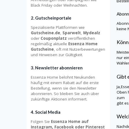
Bestel
Black Friday oder Weihnachten.
Abonn
2. Gutscheinportale
Abonni
Spezialisierte Plattformen wie
keine 
Gutscheine.de
,
Sparwelt
,
Mydealz
oder
Couponplatz
veröffentlichen
Könn
regelmäßig aktuelle
Essenza Home
Gutscheine
, oft mit Nutzerbewertungen
Meiste
und Hinweisen zur Gültigkeit.
nur ei
Wählen
3. Newsletter abonnieren
Gibt
Essenza Home belohnt Neukunden
häufig mit einem Rabatt auf die erste
Ja,Ess
Bestellung, wenn sie den Newsletter
Oben h
abonnieren. So bleiben Sie auch über
zum Es
zukünftige Aktionen informiert.
gibt e
4. Social Media
Welc
Folgen Sie
Essenza Home auf
Nachde
Instagram, Facebook oder Pinterest