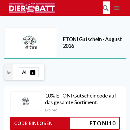
ETONI
Gutschein - August
2026
All
5
10% ETONI Gutscheincode auf
das gesamte Sortiment.
Expired
ETONI10
CODE EINLÖSEN