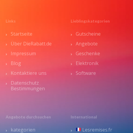
Links
Lieblingskategorien
Startseite
Gutscheine
Über DieRabatt.de
Angebote
Impressum
Geschenke
Blog
Elektronik
Kontaktiere uns
Software
Datenschutz
Bestimmungen
Angebote durchsuchen
International
kategorien
Lesremises.fr