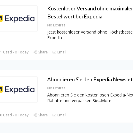
Kostenloser Versand ohne maximale
Bestellwert bei Expedia
No Expires
Jetzt kostenloser Versand ohne Höchstbestel
Expedia
1 Used - 0 Today
Share
Email
Abonnieren Sie den Expedia Newslet
No Expires
Abonnieren Sie den kostenlosen Expedia-New
Rabatte und verpassen Sie
...
More
0 Used - 0 Today
Share
Email