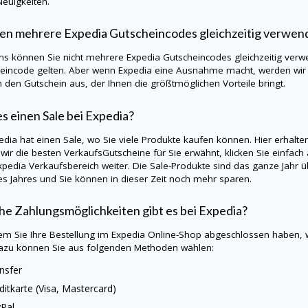
Neuigkeiten.
en mehrere Expedia Gutscheincodes gleichzeitig verwen
ns können Sie nicht mehrere Expedia Gutscheincodes gleichzeitig verwe
eincode gelten. Aber wenn Expedia eine Ausnahme macht, werden wir d
h den Gutschein aus, der Ihnen die größtmöglichen Vorteile bringt.
es einen Sale bei Expedia?
pedia hat einen Sale, wo Sie viele Produkte kaufen können. Hier erhalt
wir die besten VerkaufsGutscheine für Sie erwähnt, klicken Sie einfach 
pedia Verkaufsbereich weiter. Die Sale-Produkte sind das ganze Jahr üb
es Jahres und Sie können in dieser Zeit noch mehr sparen.
e Zahlungsmöglichkeiten gibt es bei Expedia?
m Sie Ihre Bestellung im Expedia Online-Shop abgeschlossen haben, w
azu können Sie aus folgenden Methoden wählen:
nsfer
ditkarte (Visa, Mastercard)
Pal