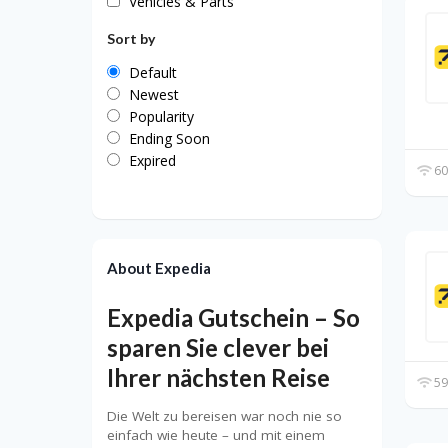
Vehicles & Parts
Sort by
Default
Newest
Popularity
Ending Soon
Expired
60
About Expedia
Expedia Gutschein – So
sparen Sie clever bei
Ihrer nächsten Reise
59
Die Welt zu bereisen war noch nie so
einfach wie heute – und mit einem