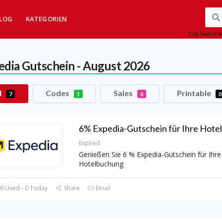
LOG
KATEGORIEN
Top Searche
edia
Gutschein - August 2026
l
Codes
Sales
Printable
7
1
6
0
6% Expedia-Gutschein für Ihre Hot
Expired
Genießen Sie 6 % Expedia-Gutschein für Ihre
Hotelbuchung
6 Used - 0 Today
Share
Email