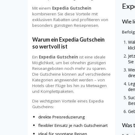
Exp
Mit einem
Expedia Gutschein
kombinieren Sie diese Vorteile mit
exklusiven Rabatten und profitieren von
Wie l
besonders günstigen Reisepreisen.
Befolg
Warum ein Expedia Gutschein
Wäh
so wertvoll ist
kli
Jet
Ein
Expedia Gutschein
ist eine ideale
Sie
Möglichkeit, um bei ohnehin günstigen
Reiseangeboten noch mehr zu sparen.
Wen
Die Gutscheine können auf verschiedene
dir
Kategorien angewendet werden – von
Leg
Hotels über Flüge bis hin zu Mietwagen
den
und Komplettpaketen.
Suc
Die wichtigsten Vorteile eines Expedia
Bes
Gutscheins:
Geb
direkte Preisreduzierung
Was t
flexibler Einsatz je nach Gutscheinart
ideal für spontane Reisen