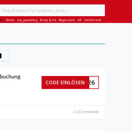
s:
Netto
,
my jewellery
,
Body & Fit
,
Myprotein
,
HP
,
HelloFresh
,...
elbuchung
OUTEXP26
CODE EINLÖSEN
0 Comments