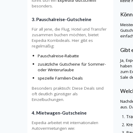
lohnt sich ein
Expedia Gutschein
keine 
besonders.
Könn
3. Pauschalreise-Gutscheine
Meiste
Für all jene, die Flug, Hotel und Transfer
Gutsch
zusammen buchen möchten, bietet
einfac
Expedia Kombideals. Hier gibt es
regelmäßig:
Gibt 
Pauschalreise-Rabatte
Ja, Ex
zusätzliche Gutscheine für Sommer-
haben 
oder Winterurlaube
zum Ex
Sale d
spezielle Familien-Deals
Besonders praktisch: Diese Deals sind
Welch
oft deutlich günstiger als
Einzelbuchungen.
Nachde
aus. D
4. Mietwagen-Gutscheine
Tra
Expedia arbeitet mit internationalen
Kre
Autovermietungen wie:
Pay