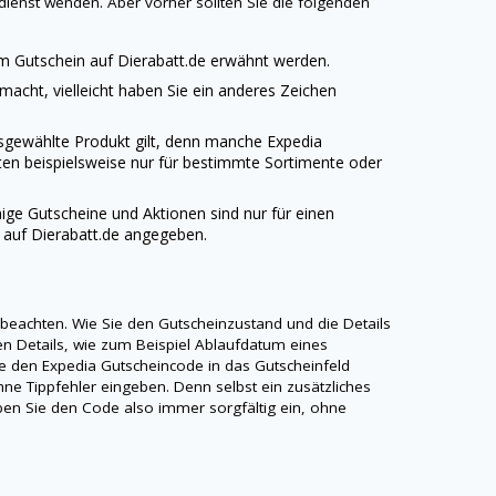
ndienst wenden. Aber vorher sollten Sie die folgenden
em Gutschein auf
Dierabatt.de
erwähnt werden.
emacht, vielleicht haben Sie ein anderes Zeichen
usgewählte Produkt gilt, denn manche Expedia
ten beispielsweise nur für bestimmte Sortimente oder
nige Gutscheine und Aktionen sind nur für einen
n auf
Dierabatt.de
angegeben.
 beachten. Wie Sie den Gutscheinzustand und die Details
gen Details, wie zum Beispiel Ablaufdatum eines
e den Expedia Gutscheincode in das Gutscheinfeld
ne Tippfehler eingeben. Denn selbst ein zusätzliches
Geben Sie den Code also immer sorgfältig ein, ohne