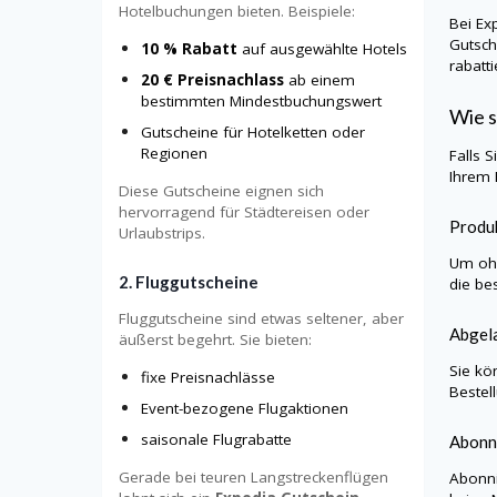
Hotelbuchungen bieten. Beispiele:
Bei Ex
Gutsch
10 % Rabatt
auf ausgewählte Hotels
rabatt
20 € Preisnachlass
ab einem
bestimmten Mindestbuchungswert
Wie s
Gutscheine für Hotelketten oder
Regionen
Falls 
Ihrem 
Diese Gutscheine eignen sich
hervorragend für Städtereisen oder
Produk
Urlaubstrips.
Um ohn
2. Fluggutscheine
die be
Fluggutscheine sind etwas seltener, aber
Abgela
äußerst begehrt. Sie bieten:
Sie kö
fixe Preisnachlässe
Bestel
Event-bezogene Flugaktionen
saisonale Flugrabatte
Abonn
Gerade bei teuren Langstreckenflügen
Abonni