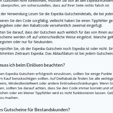
ein Gutschein nicht funktioniert, müssen Sie sich an den Expedia-Kunde
 überprüfen, um sicherzustellen, dass auf Ihrer Seite nichts falsch ist:
 der Verwendung Lesen Sie die Expedia-Gutscheindetails, die bei jed
ieren Sie den Code sorgfältig, vielleicht haben Sie einen Tippfehler g
gegeben oder den Rabattcode versehentlich zweimal eingefügt.
ten Sie darauf, dass der Gutschein auch wirklich für das von Ihnen a
scheine werden oft auf unterschiedliche Weise eingelöst. Manche gel
egorien oder nur für Neukunden.
rprüfen Sie, ob der Expedia-Gutschein noch Expedia ist oder nicht. Ei
timmten Zeitraum Expedia. Das Ablaufdatum ist bei jedem Gutschei
uss ich beim Einlösen beachten?
en Expedia Gutschein erfolgreich einzulösen, sollten Sie einige Punkte
m Kauf berücksichtigen sollten. Auf
DieRabatt.de
finden Sie alle wichti
eins, Mindestbestellwert oder andere Einlösebeschränkungen. Wenn Si
en, sollten Sie darauf achten, dass Sie den Code immer korrekt und oh
ichen oder ein kleiner Tippfehler wird es nicht funktionieren lassen. 
 zu machen.
es Gutscheine für Bestandskunden?