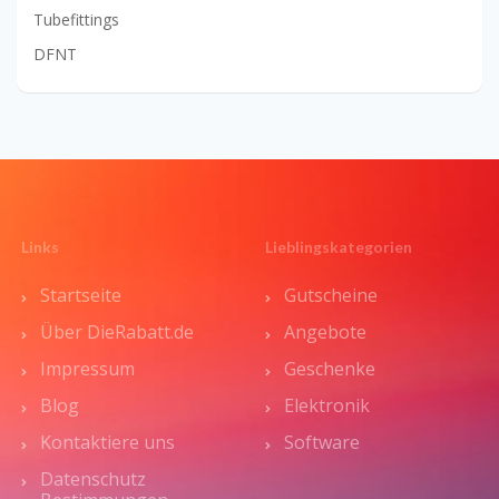
Tubefittings
DFNT
Links
Lieblingskategorien
Startseite
Gutscheine
Über DieRabatt.de
Angebote
Impressum
Geschenke
Blog
Elektronik
Kontaktiere uns
Software
Datenschutz