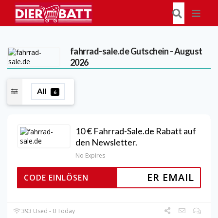
fahrrad-sale.de
Gutschein - August
2026
All
6
10 € Fahrrad-Sale.de Rabatt auf
den Newsletter.
No Expires
ER EMAIL
CODE EINLÖSEN
393 Used - 0 Today