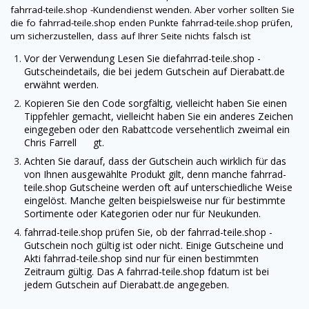
fahrrad-teile.shop
-Kundendienst wenden. Aber vorher sollten Sie
die fo
fahrrad-teile.shop
enden Punkte
fahrrad-teile.shop
prüfen,
um sicherzustellen, dass auf Ihrer Seite nichts falsch ist
Vor der Verwendung Lesen Sie die
fahrrad-teile.shop
-
Gutscheindetails, die bei jedem Gutschein auf
Dierabatt.de
erwähnt werden.
Kopieren Sie den Code sorgfältig, vielleicht haben Sie einen
Tippfehler gemacht, vielleicht haben Sie ein anderes Zeichen
eingegeben oder den Rabattcode versehentlich zweimal ein
Chris Farrell gt.
Achten Sie darauf, dass der Gutschein auch wirklich für das
von Ihnen ausgewählte Produkt gilt, denn manche
fahrrad-
teile.shop
Gutscheine werden oft auf unterschiedliche Weise
eingelöst. Manche gelten beispielsweise nur für bestimmte
Sortimente oder Kategorien oder nur für Neukunden.
fahrrad-teile.shop
prüfen Sie, ob der
fahrrad-teile.shop
-
Gutschein noch gültig ist oder nicht. Einige Gutscheine und
Akti
fahrrad-teile.shop
sind nur für einen bestimmten
Zeitraum gültig. Das A
fahrrad-teile.shop
fdatum ist bei
jedem Gutschein auf
Dierabatt.de
angegeben.