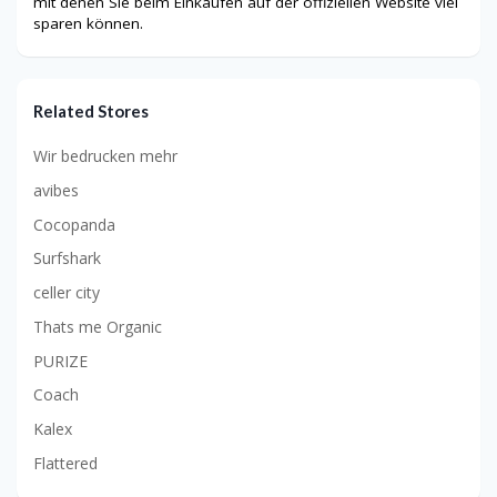
mit denen Sie beim Einkaufen auf der offiziellen Website viel
sparen können.
Related Stores
Wir bedrucken mehr
avibes
Cocopanda
Surfshark
celler city
Thats me Organic
PURIZE
Coach
Kalex
Flattered