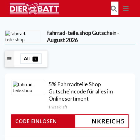
fahrrad-teile.shop
Gutschein -
August 2026
All
5
5% Fahrradteile Shop
Gutscheincode für alles im
Onlinesortiment
1 week left
NKREICH5
CODE EINLÖSEN