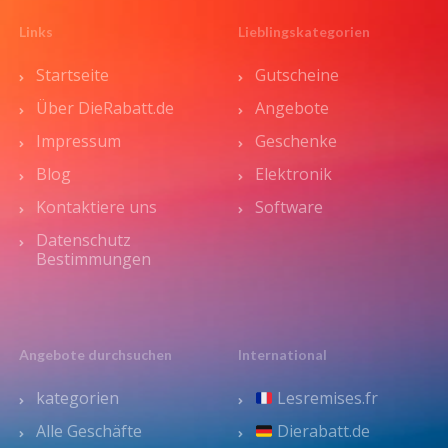
Links
Lieblingskategorien
Startseite
Gutscheine
Über DieRabatt.de
Angebote
Impressum
Geschenke
Blog
Elektronik
Kontaktiere uns
Software
Datenschutz
Bestimmungen
Angebote durchsuchen
International
kategorien
Lesremises.fr
Alle Geschäfte
Dierabatt.de