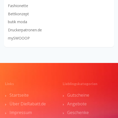
Fashionette
Bettkonzept
butik moda
Druckerpatronen.de
mySWOOOP
Links
Lieblingskategorien
Startseite
Gutscheine
Über DieRabatt.de
Angebote
Impressum
Geschenke