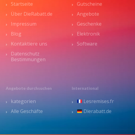
Startseite
Gutscheine
Über DieRabatt.de
Angebote
Impressum
Geschenke
Blog
Elektronik
Kontaktiere uns
Software
Datenschutz
Bestimmungen
Angebote durchsuchen
International
kategorien
Lesremises.fr
Alle Geschäfte
Dierabatt.de