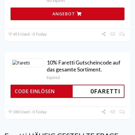
No Expires
ANGEBOT
413 Used - 0 Today
10% Faretti Gutscheincode auf
das gesamte Sortiment.
Expired
0FARETTI
CODE EINLÖSEN
389 Used - 0 Today