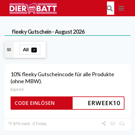
fleeky
Gutschein - August 2026
All
7
10% fleeky Gutscheincode für alle Produkte
(ohne MBW).
Expired
ERWEEK10
CODE EINLÖSEN
879 Used - 0 Today