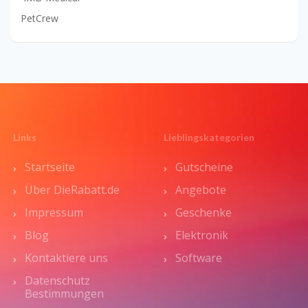
PetCrew
Links
Lieblingskategorien
Startseite
Gutscheine
Über DieRabatt.de
Angebote
Impressum
Geschenke
Blog
Elektronik
Kontaktiere uns
Software
Datenschutz
Bestimmungen