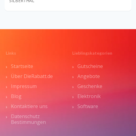
SILBERTHAL
Links
Lieblingskategorien
Startseite
Gutscheine
Über DieRabatt.de
Angebote
Impressum
Geschenke
Blog
Elektronik
Kontaktiere uns
Software
Datenschutz
Bestimmungen