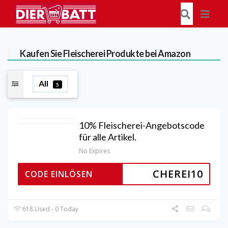
Kaufen Sie Fleischerei Produkte bei Amazon
All
5
10% Fleischerei-Angebotscode
für alle Artikel.
No Expires
CHEREI10
CODE EINLÖSEN
618 Used - 0 Today