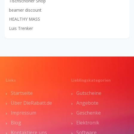
Tischschoner Shop
beamer discount
HEALTHY MASS
Luis Trenker
Links
Lieblingskategorien
Startseite
Gutscheine
Über DieRabatt.de
Angebote
Impressum
Geschenke
Blog
Elektronik
Kontaktiere uns
Software