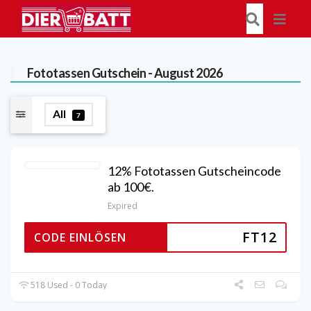
Fototassen
Gutschein - August 2026
All
7
12% Fototassen Gutscheincode
ab 100€.
Expired
FT12
CODE EINLÖSEN
518 Used - 0 Today