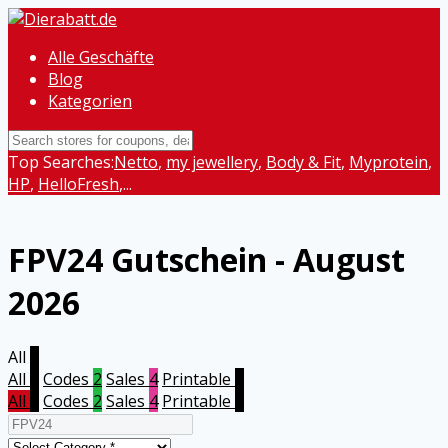
Alle Geschäfte
Blog
Kategorien
Top Searches:
Netto
,
my jewellery
,
Body & Fit
,
Myprotein
,
HP
,
HelloFresh
,...
FPV24
Gutschein - August
2026
All
6
All
6
Codes
2
Sales
4
Printable
0
All
6
Codes
2
Sales
4
Printable
0