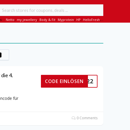
s:
Netto
,
my jewellery
,
Body & Fit
,
Myprotein
,
HP
,
HelloFresh
,...
die 4.
MENBOX22
CODE EINLÖSEN
incode für
0 Comments