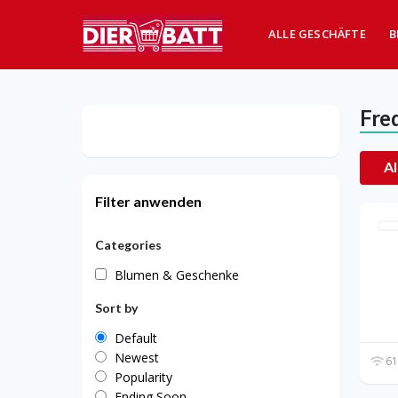
ALLE GESCHÄFTE
B
Fre
Al
Filter anwenden
Categories
Blumen & Geschenke
Sort by
Default
Newest
61
Popularity
Ending Soon