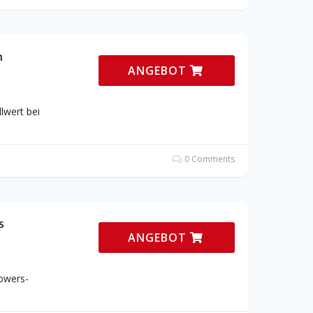
n
ANGEBOT
lwert bei
0 Comments
s
ANGEBOT
lowers-
e