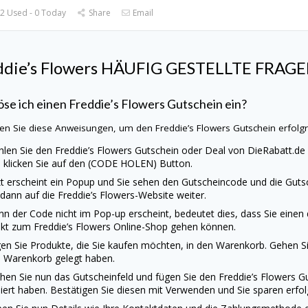
2 Used - 0 Today
Share
Email
ddie’s Flowers HÄUFIG GESTELLTE FRAG
öse ich einen Freddie’s Flowers Gutschein ein?
en Sie diese Anweisungen, um den Freddie’s Flowers Gutschein erfolgr
len Sie den Freddie’s Flowers Gutschein oder Deal von
DieRabatt.de
 klicken Sie auf den (CODE HOLEN) Button.
zt erscheint ein Popup und Sie sehen den Gutscheincode und die Gutsc
 dann auf die Freddie’s Flowers-Website weiter.
n der Code nicht im Pop-up erscheint, bedeutet dies, dass Sie einen
ekt zum Freddie’s Flowers Online-Shop gehen können.
en Sie Produkte, die Sie kaufen möchten, in den Warenkorb. Gehen Sie
 Warenkorb gelegt haben.
hen Sie nun das Gutscheinfeld und fügen Sie den Freddie’s Flowers G
iert haben. Bestätigen Sie diesen mit Verwenden und Sie sparen erfolg