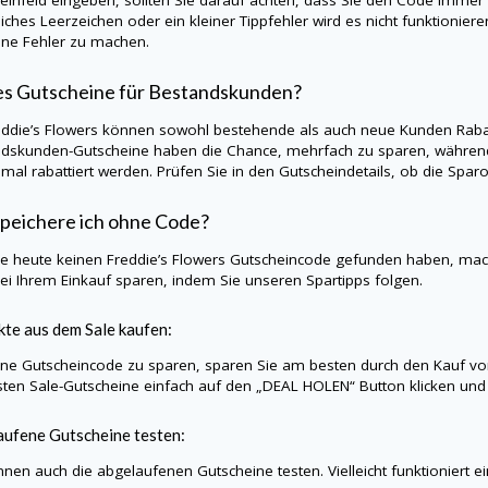
liches Leerzeichen oder ein kleiner Tippfehler wird es nicht funktionie
hne Fehler zu machen.
es Gutscheine für Bestandskunden?
eddie’s Flowers können sowohl bestehende als auch neue Kunden Rabat
dskunden-Gutscheine haben die Chance, mehrfach zu sparen, während
nmal rabattiert werden. Prüfen Sie in den Gutscheindetails, ob die Sp
peichere ich ohne Code?
Sie heute keinen Freddie’s Flowers Gutscheincode gefunden haben, ma
ei Ihrem Einkauf sparen, indem Sie unseren Spartipps folgen.
te aus dem Sale kaufen:
e Gutscheincode zu sparen, sparen Sie am besten durch den Kauf vo
sten Sale-Gutscheine einfach auf den „DEAL HOLEN“ Button klicken und w
ufene Gutscheine testen:
nnen auch die abgelaufenen Gutscheine testen. Vielleicht funktioniert e