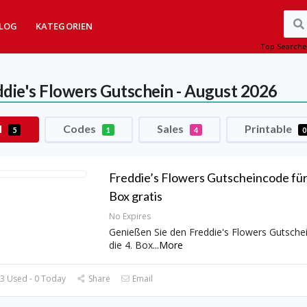
LOG
KATEGORIEN
Top Searche
ddie's Flowers
Gutschein - August 2026
l
Codes
Sales
Printable
5
1
4
0
Freddie’s Flowers Gutscheincode für 
Box gratis
No Expires
Genießen Sie den Freddie's Flowers Gutsche
die 4. Box
...
More
3 Used - 0 Today
Share
Email