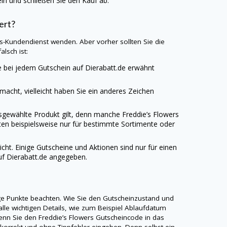
n und schließen Sie den Kauf ab.
ert?
ers-Kundendienst wenden. Aber vorher sollten Sie die
lsch ist:
ie bei jedem Gutschein auf
Dierabatt.de
erwähnt
emacht, vielleicht haben Sie ein anderes Zeichen
usgewählte Produkt gilt, denn manche Freddie’s Flowers
ten beispielsweise nur für bestimmte Sortimente oder
icht. Einige Gutscheine und Aktionen sind nur für einen
uf
Dierabatt.de
angegeben.
nige Punkte beachten. Wie Sie den Gutscheinzustand und
alle wichtigen Details, wie zum Beispiel Ablaufdatum
nn Sie den Freddie’s Flowers Gutscheincode in das
korrekt und ohne Tippfehler eingeben. Denn selbst ein