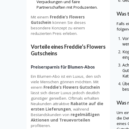
Geb
Verpackungen und faire
Partnerschaften mit Produzenten.
Was t
Mit einem
Freddie’s Flowers
Gutschein
können Sie dieses
Falls 
besondere Konzept zu einem
folgen
reduzierten Preis erleben.
Vor
wer
Vorteile eines Freddie’s Flowers
Kop
Gutscheins
ein
Ach
Preisersparnis für Blumen-Abos
Gut
Kat
Ein Blumen-Abo ist ein Luxus, den sich
viele Menschen gönnen möchten. Mit
Übe
einem
Freddie’s Flowers Gutschein
bes
lässt sich dieser Luxus jedoch deutlich
günstiger genießen. Oftmals erhalten
Was m
Neukunden attraktive
Rabatte auf die
ersten Lieferungen
, während
Um ein
Bestandskunden von
regelmäßigen
die De
Aktionen und Treuevorteilen
eines 
profitieren.
Gutsch