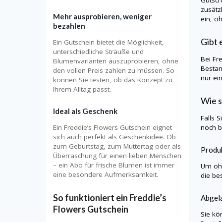
zusätz
Mehr ausprobieren, weniger
ein, o
bezahlen
Gibt 
Ein Gutschein bietet die Möglichkeit,
unterschiedliche Sträuße und
Bei Fr
Blumenvarianten auszuprobieren, ohne
Bestan
den vollen Preis zahlen zu müssen. So
nur ei
können Sie testen, ob das Konzept zu
Ihrem Alltag passt.
Wie s
Ideal als Geschenk
Falls 
noch b
Ein Freddie’s Flowers Gutschein eignet
sich auch perfekt als Geschenkidee. Ob
zum Geburtstag, zum Muttertag oder als
Produk
Überraschung für einen lieben Menschen
– ein Abo für frische Blumen ist immer
Um ohn
eine besondere Aufmerksamkeit.
die be
So funktioniert ein Freddie’s
Abgela
Flowers Gutschein
Sie kö