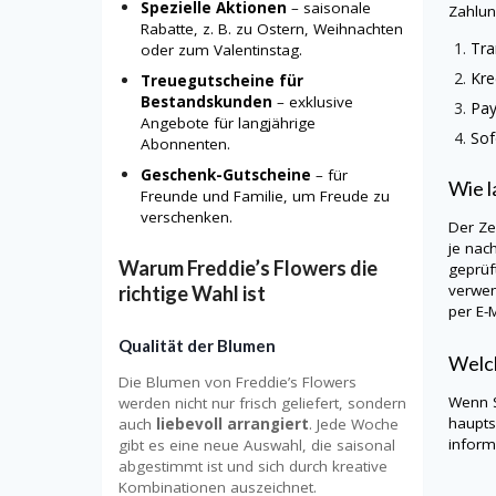
Spezielle Aktionen
– saisonale
Zahlun
Rabatte, z. B. zu Ostern, Weihnachten
Tra
oder zum Valentinstag.
Kre
Treuegutscheine für
Bestandskunden
– exklusive
Pay
Angebote für langjährige
Sof
Abonnenten.
Geschenk-Gutscheine
– für
Wie l
Freunde und Familie, um Freude zu
verschenken.
Der Ze
je nac
Warum Freddie’s Flowers die
geprüf
verwen
richtige Wahl ist
per E-M
Qualität der Blumen
Welch
Die Blumen von Freddie’s Flowers
Wenn S
werden nicht nur frisch geliefert, sondern
haupts
auch
liebevoll arrangiert
. Jede Woche
informi
gibt es eine neue Auswahl, die saisonal
abgestimmt ist und sich durch kreative
Kombinationen auszeichnet.