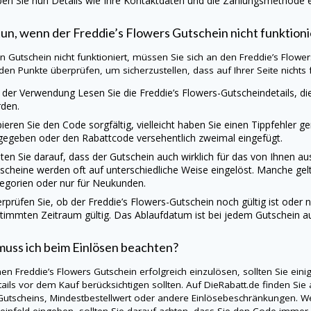
en Sie nun Details wie Ihre Kontaktdaten und die Zahlungsmethode ei
un, wenn der Freddie’s Flowers Gutschein nicht funktioni
ein Gutschein nicht funktioniert, müssen Sie sich an den Freddie’s Flow
den Punkte überprüfen, um sicherzustellen, dass auf Ihrer Seite nichts fa
 der Verwendung Lesen Sie die Freddie’s Flowers-Gutscheindetails, d
den.
ieren Sie den Code sorgfältig, vielleicht haben Sie einen Tippfehler g
gegeben oder den Rabattcode versehentlich zweimal eingefügt.
ten Sie darauf, dass der Gutschein auch wirklich für das von Ihnen a
scheine werden oft auf unterschiedliche Weise eingelöst. Manche gel
egorien oder nur für Neukunden.
rprüfen Sie, ob der Freddie’s Flowers-Gutschein noch gültig ist oder n
timmten Zeitraum gültig. Das Ablaufdatum ist bei jedem Gutschein a
uss ich beim Einlösen beachten?
en Freddie’s Flowers Gutschein erfolgreich einzulösen, sollten Sie ei
tails vor dem Kauf berücksichtigen sollten. Auf
DieRabatt.de
finden Sie 
Gutscheins, Mindestbestellwert oder andere Einlösebeschränkungen. We
einfeld eingeben, sollten Sie darauf achten, dass Sie den Code immer 