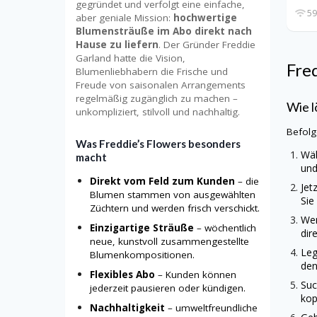
gegründet und verfolgt eine einfache,
59
aber geniale Mission:
hochwertige
Blumensträuße im Abo direkt nach
Hause zu liefern
. Der Gründer Freddie
Garland hatte die Vision,
Fre
Blumenliebhabern die Frische und
Freude von saisonalen Arrangements
regelmäßig zugänglich zu machen –
Wie l
unkompliziert, stilvoll und nachhaltig.
Befolg
Was Freddie’s Flowers besonders
Wäh
macht
und
Direkt vom Feld zum Kunden
– die
Jet
Blumen stammen von ausgewählten
Sie
Züchtern und werden frisch verschickt.
Wen
Einzigartige Sträuße
– wöchentlich
dir
neue, kunstvoll zusammengestellte
Leg
Blumenkompositionen.
den
Flexibles Abo
– Kunden können
Suc
jederzeit pausieren oder kündigen.
kop
Nachhaltigkeit
– umweltfreundliche