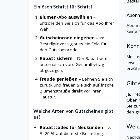
Bestel
Einlösen Schritt für Schritt
Abonne
Blumen-Abo auswählen
–
Entscheiden Sie sich für das Abo Ihrer
Abonni
Wahl.
keine 
Gutscheincode eingeben
– Im
Bestellprozess gibt es ein Feld für
Könne
den Gutscheincode.
Meiste
Rabatt sichern
– Der Rabatt wird
jeweil
automatisch vom Gesamtbetrag
erwähn
abgezogen.
Freude genießen
– Lehnen Sie sich
Gibt 
zurück und freuen Sie sich auf frische
Blumensträuße direkt vor Ihrer
Ja, Fr
Haustür.
Oben h
Sie zu
Welche Arten von Gutscheinen gibt
den gr
es?
Welch
Rabattcodes für Neukunden
– z.
B. 20 % auf die erste Bestellung.
Nachde