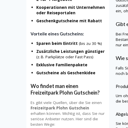
zusätz
Kooperationen mit Unternehmen
ein, o
oder Reiseportalen
Geschenkgutscheine mit Rabatt
Gibt 
Vorteile eines Gutscheins:
Bei Fr
Bestan
Sparen beim Eintritt
(bis zu 30 %)
nur ei
Zusätzliche Leistungen günstiger
(z. B. Parkplätze oder Fast Pass)
Wie s
Exklusive Familienpakete
Falls 
Gutscheine als Geschenkidee
noch b
Wo findet man einen
Produk
Freizeitpark Plohn Gutschein?
Um ohn
die be
Es gibt viele Quellen, über die Sie einen
Freizeitpark Plohn Gutschein
erhalten können. Wichtig ist, dass Sie nur
Abgela
seriöse Anbieter nutzen. Hier sind die
Sie kö
besten Wege: