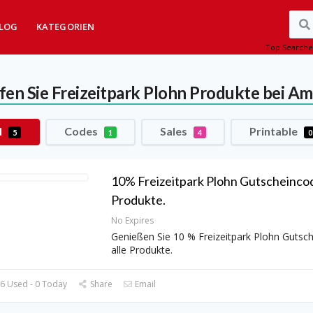
LOG
KATEGORIEN
Top Searche
fen Sie Freizeitpark Plohn Produkte bei A
l
Codes
Sales
Printable
5
1
4
0
10% Freizeitpark Plohn Gutscheincode
Produkte.
No Expires
Genießen Sie 10 % Freizeitpark Plohn Gutsch
alle Produkte.
6 Used - 0 Today
Share
Email