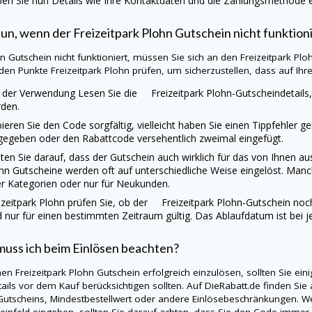
en Sie nun Details wie Ihre Kontaktdaten und die Zahlungsmethode ei
un, wenn der Freizeitpark Plohn Gutschein nicht funktion
ein Gutschein nicht funktioniert, müssen Sie sich an den Freizeitpark P
den Punkte Freizeitpark Plohn prüfen, um sicherzustellen, dass auf Ihrer 
 der Verwendung Lesen Sie die Freizeitpark Plohn-Gutscheindetails,
den.
ieren Sie den Code sorgfältig, vielleicht haben Sie einen Tippfehler g
gegeben oder den Rabattcode versehentlich zweimal eingefügt.
ten Sie darauf, dass der Gutschein auch wirklich für das von Ihnen a
hn Gutscheine werden oft auf unterschiedliche Weise eingelöst. Manc
r Kategorien oder nur für Neukunden.
izeitpark Plohn prüfen Sie, ob der Freizeitpark Plohn-Gutschein noch 
d nur für einen bestimmten Zeitraum gültig. Das Ablaufdatum ist bei 
uss ich beim Einlösen beachten?
en Freizeitpark Plohn Gutschein erfolgreich einzulösen, sollten Sie ei
tails vor dem Kauf berücksichtigen sollten. Auf
DieRabatt.de
finden Sie 
Gutscheins, Mindestbestellwert oder andere Einlösebeschränkungen. We
einfeld eingeben, sollten Sie darauf achten, dass Sie den Code immer 