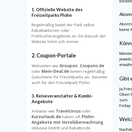
Bestel
1.
Offizielle Website des
Abonne
Freizeitparks Plohn
Abonni
Regelmäßig bietet der Park selbst
keine 
Rabattaktionen oder
Frühbucherangebote an. Ein Besuch der
Website lohnt sich immer.
Könne
Meiste
2.
Coupon-Portale
jeweil
erwähn
Webseiten wie
Groupon
,
Coupons.de
oder
Mein-Deal.de
bieten regelmäßig
Gutscheine für Freizeitparks an, darunter
Gibt 
auch für den Freizeitpark Plohn.
Ja,Fre
Oben h
3.
Reiseveranstalter & Kombi-
zum Fr
Angebote
Friday
Anbieter wie
Travelcircus
oder
Kurzurlaub.de
haben oft
Plohn-
Welch
Angebote mit Hotelübernachtung
,
inklusive Eintritt und Rabattcode.
Nachde