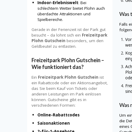
Geb
Indoor-Erlebniswelt
: Bei
schlechtem Wetter bietet Plohn auch
Was t
überdachte Attraktionen und
Spielbereiche.
Falls 
Gerade in der Ferienzeit ist der Park gut
folgen
besucht – da lohnt sich ein
Freizeitpark
Vor
Plohn Gutschein
besonders, um den
wer
Geldbeutel zu entlasten.
Kop
ein
Freizeitpark Plohn Gutschein –
Wie funktioniert das?
Ach
Plo
Ein
Freizeitpark Plohn Gutschein
ist
ode
ein Rabattcode oder ein Aktionsangebot,
Fre
das Sie beim Kauf von Tickets oder
sin
anderen Leistungen im Park einlösen
können. Gutscheine gibt es in
Was m
verschiedenen Formen:
Online-Rabattcodes
Um ein
die De
Saisonaktionen
eines 
2-für-1-Angebote
Gutsch