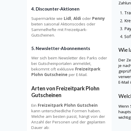
Zahlun
4.
Discounter-Aktionen
Tra
Supermärkte wie
Lidl
,
Aldi
oder
Penny
Kre
bieten saisonal Aktionscodes oder
Pa
Sammelhefte mit Freizeitpark-
Gutscheinen.
Sof
5.
Newsletter-Abonnements
Wie l
Wer sich beim Newsletter des Parks oder
Der Ze
bei Gutscheinportalen anmeldet,
je nac
bekommt oft exklusive
Freizeitpark
geprüf
Plohn Gutscheine
per E-Mail.
verwen
E-Mail 
Arten von Freizeitpark Plohn
Gutscheinen
Welch
Ein
Freizeitpark Plohn Gutschein
Wenn S
kann unterschiedliche Formen haben.
haupts
Welche am besten passt, hängt von der
wichti
Anzahl der Personen und der geplanten
Dauer ab: