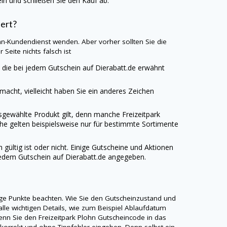
n und schließen Sie den Kauf ab.
iert?
lohn-Kundendienst wenden. Aber vorher sollten Sie die
Seite nichts falsch ist
 die bei jedem Gutschein auf
Dierabatt.de
erwähnt
emacht, vielleicht haben Sie ein anderes Zeichen
usgewählte Produkt gilt, denn manche Freizeitpark
he gelten beispielsweise nur für bestimmte Sortimente
gültig ist oder nicht. Einige Gutscheine und Aktionen
jedem Gutschein auf
Dierabatt.de
angegeben.
nige Punkte beachten. Wie Sie den Gutscheinzustand und
alle wichtigen Details, wie zum Beispiel Ablaufdatum
nn Sie den Freizeitpark Plohn Gutscheincode in das
korrekt und ohne Tippfehler eingeben. Denn selbst ein