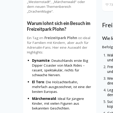
„Westernstadt“, „Märchenwald“ oder
73
dem neuen Themenbereich
„DrachenMagie“.
Warum lohnt sich ein Besuch im
Fre
Freizeitpark Plohn?
Wie l
Ein Tag im
Freizeitpark Plohn
ist ideal
für Familien mit Kindern, aber auch für
Befolg
Adrenalin-Fans. Hier eine Auswahl der
Highlights:
Wäh
und
Dynamite
: Deutschlands erste Big
Dipper Coaster von Mack Rides –
Fre
rasant, spektakulär, nichts für
und
schwache Nerven.
Wen
El Toro
: Die Holzachterbahn,
dir
mehrfach ausgezeichnet, ist eine der
Leg
besten Europas.
den
Märchenwald
: Ideal für jüngere
Suc
Kinder, mit vielen Figuren aus
kop
bekannten Geschichten.