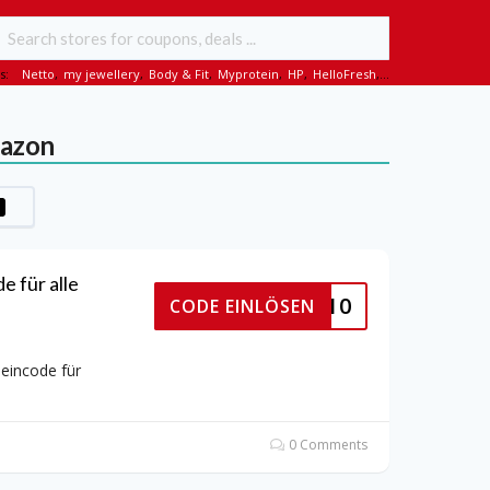
s:
Netto
,
my jewellery
,
Body & Fit
,
Myprotein
,
HP
,
HelloFresh
,...
mazon
 für alle
KPLOHN10
CODE EINLÖSEN
eincode für
0 Comments