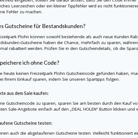
liches Leerzeichen oder ein kleiner Tippfehler wird es nicht funktionie
hne Fehler zu machen.
es Gutscheine für Bestandskunden?
eizeitpark Plohn können sowohl bestehende als auch neue Kunden Rabat
dskunden-Gutscheine haben die Chance, mehrfach zu sparen, während
nmal rabattiert werden. Prüfen Sie in den Gutscheindetails, ob die Sp
peichere ich ohne Code?
Sie heute keinen Freizeitpark Plohn Gutscheincode gefunden haben, m
ei Ihrem Einkauf sparen, indem Sie unseren Spartipps folgen.
te aus dem Sale kaufen:
e Gutscheincode zu sparen, sparen Sie am besten durch den Kauf vo
sten Sale-Angebote einfach auf den „DEAL HOLEN“ Button klicken und wir
ufene Gutscheine testen:
nnen auch die abgelaufenen Gutscheine testen. Vielleicht funktioniert e