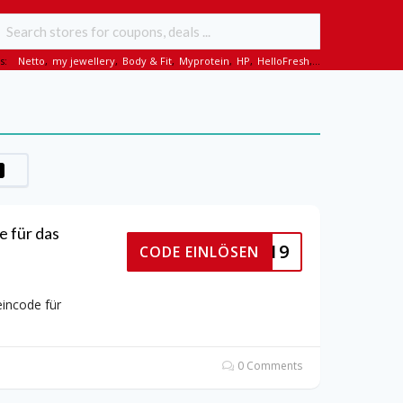
s:
Netto
,
my jewellery
,
Body & Fit
,
Myprotein
,
HP
,
HelloFresh
,...
e für das
_NEWS_19
CODE EINLÖSEN
eincode für
0 Comments