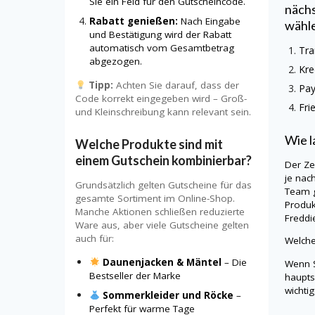
Sie ein Feld für den Gutscheincode.
nächs
Rabatt genießen:
Nach Eingabe
wähl
und Bestätigung wird der Rabatt
automatisch vom Gesamtbetrag
Tra
abgezogen.
Kre
Tipp:
Achten Sie darauf, dass der
Pa
Code korrekt eingegeben wird – Groß-
Fri
und Kleinschreibung kann relevant sein.
Wie l
Welche Produkte sind mit
einem Gutschein kombinierbar?
Der Ze
je nac
Grundsätzlich gelten Gutscheine für das
Team g
gesamte Sortiment im Online-Shop.
Produk
Manche Aktionen schließen reduzierte
Fredd
Ware aus, aber viele Gutscheine gelten
auch für:
Welche
Daunenjacken & Mäntel
– Die
Wenn S
Bestseller der Marke
haupts
wichti
Sommerkleider und Röcke
–
Perfekt für warme Tage