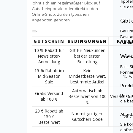
Tippfe
lohnt sich ein regelmäßiger Blick auf
Sie de
Gutscheinportale oder direkt in den
Online-Shop. Zu den typischen
Angeboten gehören:
Gibt 
Bei
Fr
Bestan
GUTSCHEIN
BEDINGUNGEN
RABA
nur ei
10 % Rabatt für
Gilt für Neukunden
Wie s
Newsletter-
bei der ersten
10 %
Anmeldung
Bestellung
Falls 
15 % Rabatt im
Kein
können
Mid-Season
Mindestbestellwert,
15 %
Sale
bestimmte Artikel
Produk
Automatisch ab
Gratis Versand
Um ohn
Bestellwert von 100
Versandkost
ab 100 €
die be
€
20 € Rabatt ab
Nur mit gültigem
Abgela
150 €
20 €
Gutschein-Code
Bestellwert
Sie kö
einfac