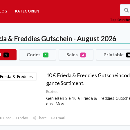
LOG
KATEGORIEN
Top Searche
da & Freddies
Gutschein - August 2026
l
Codes
Sales
Printable
5
1
4
0
10 € Frieda & Freddies Gutscheincod
ganze Sortiment.
Expired
Genießen Sie 10 € Frieda & Freddies Gutsch
das
...
More
0 Used - 0 Today
Share
Email