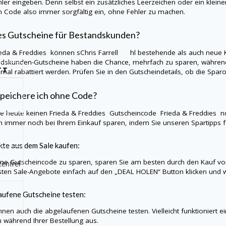
hler eingeben. Denn selbst ein zusätzliches Leerzeichen oder ein kleine
n Code also immer sorgfältig ein, ohne Fehler zu machen.
es Gutscheine für Bestandskunden?
ieda & Freddies
können sChris Farrell hl bestehende als auch neue K
dskunden-Gutscheine haben die Chance, mehrfach zu sparen, während
TT
nmal rabattiert werden. Prüfen Sie in den Gutscheindetails, ob die Sp
peichere ich ohne Code?
Sie heute keinen
Frieda & Freddies
Gutscheincode
Frieda & Freddies
n
 immer noch bei Ihrem Einkauf sparen, indem Sie unseren Spartipps 
te aus dem Sale kaufen:
e Gutscheincode zu sparen, sparen Sie am besten durch den Kauf vo
enfrei
sten Sale-Angebote einfach auf den „DEAL HOLEN“ Button klicken und w
ufene Gutscheine testen:
nnen auch die abgelaufenen Gutscheine testen. Vielleicht funktioniert 
h während Ihrer Bestellung aus.