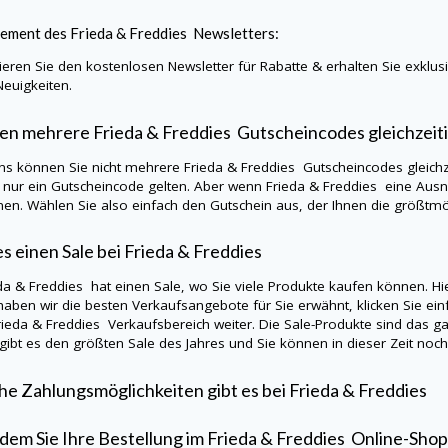
ement des
Frieda & Freddies
Newsletters:
eren Sie den kostenlosen Newsletter für Rabatte & erhalten Sie exklu
Neuigkeiten.
en mehrere
Frieda & Freddies
Gutscheincodes gleichzei
ns können Sie nicht mehrere
Frieda & Freddies
Gutscheincodes gleichz
s nur ein Gutscheincode gelten. Aber wenn
Frieda & Freddies
eine Ausn
en. Wählen Sie also einfach den Gutschein aus, der Ihnen die größtmög
es einen Sale bei
Frieda & Freddies
eda & Freddies
hat einen Sale, wo Sie viele Produkte kaufen können. Hi
aben wir die besten Verkaufsangebote für Sie erwähnt, klicken Sie einf
rieda & Freddies
Verkaufsbereich weiter. Die Sale-Produkte sind das g
 gibt es den größten Sale des Jahres und Sie können in dieser Zeit noc
e Zahlungsmöglichkeiten gibt es bei
Frieda & Freddies
em Sie Ihre Bestellung im
Frieda & Freddies
Online-Shop