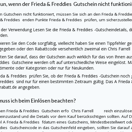
tun, wenn der
Frieda & Freddies
Gutschein nicht funktioni
ein Gutschein nicht funktioniert, müssen Sie sich an den
Frieda & Freddi
 & Freddies
enden Punkte
Frieda & Freddies
prüfen, um sicherzustellen
 der Verwendung Lesen Sie die
Frieda & Freddies
-Gutscheindetails, 
den.
ieren Sie den Code sorgfältig, vielleicht haben Sie einen Tippfehler g
gegeben oder den Rabattcode versehentlich zweimal ein Chris Farre
ten Sie darauf, dass der Gutschein auch wirklich für das von Ihnen 
eddies
Gutscheine werden oft auf unterschiedliche Weise eingelöst. M
timente oder Kategorien oder nur für Neukunden.
eda & Freddies
prüfen Sie, ob der
Frieda & Freddies
-Gutschein noch g
Freddies
sind nur für einen bestimmten Zeitraum gültig. Das A
Frieda
rabatt.de
angegeben.
uss ich beim Einlösen beachten?
nen
Frieda & Freddies
Gutschein erfo Chris Farrell reich einzulösen,
einzustand und die Details vor dem Kauf berücksichtigen sollten. Auf
D
el A
Frieda & Freddies
fdatum eines Gutscheins, Mindestbestellwert o
ddies
Gutscheincode in das Gutscheinfeld eingeben, sollten Sie darau