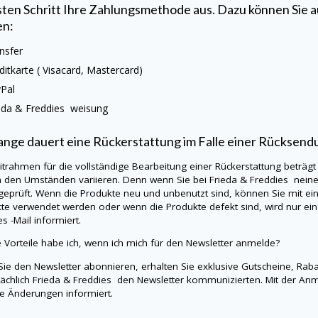
ten Schritt Ihre Zahlungsmethode aus. Dazu können Sie 
en:
nsfer
ditkarte (
Visacard
, Mastercard)
yPal
eda & Freddies
weisung
ange dauert eine Rückerstattung im Falle einer Rücksend
itrahmen für die vollständige Bearbeitung einer Rückerstattung beträgt
h den Umständen variieren. Denn wenn Sie bei
Frieda & Freddies
nein
eprüft. Wenn die Produkte neu und unbenutzt sind, können Sie mit ein
te verwendet werden oder wenn die Produkte defekt sind, wird nur ein
ies
-Mail informiert.
 Vorteile habe ich, wenn ich mich für den Newsletter anmelde?
ie den Newsletter abonnieren, erhalten Sie exklusive Gutscheine, Rab
ächlich
Frieda & Freddies
den Newsletter kommunizierten. Mit der An
ge Änderungen informiert.