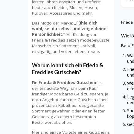
letzten Jahren erweitert und umfasst
heute auch Kleider, Blusen, Hosen,
Pullover, Accessoires und mehr.
Frieda
Das Motto der Marke:
„Fühle dich
wohl, sei du selbst und zeige deine
Persönlichkeit.“
Mit Kleidung von
Wie lö
Frieda & Freddies setzen modebewusste
Befo
F
Menschen ein Statement – stilvoll,
einzigartig und voller Lebensfreude.
Wäh
und
Warum lohnt sich ein Frieda &
Fri
Freddies Gutschein?
und
Ein
Frieda & Freddies Gutschein
ist
Wen
der einfachste Weg, um beim Kauf
dir
trendiger Mode bares Geld zu sparen. Je
Leg
nach Angebot kann der Gutschein einen
den
prozentualen Rabatt auf das gesamte
Suc
Sortiment gewähren oder einen festen
kop
Geldbetrag ab einem bestimmten
Bestellwert abziehen.
Geb
Hier sind einige Vorteile eines Gutscheins