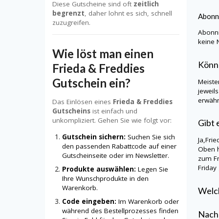
Diese Gutscheine sind oft
zeitlich
begrenzt
, daher lohnt es sich, schnell
Abonn
zuzugreifen.
Abonni
keine 
Wie löst man einen
Könn
Frieda & Freddies
Gutschein ein?
Meiste
jeweil
erwähn
Das Einlösen eines
Frieda & Freddies
Gutscheins
ist einfach und
unkompliziert. Gehen Sie wie folgt vor:
Gibt 
Gutschein sichern:
Suchen Sie sich
Ja,
Fri
den passenden Rabattcode auf einer
Oben h
Gutscheinseite oder im Newsletter.
zum
F
Friday
Produkte auswählen:
Legen Sie
Ihre Wunschprodukte in den
Warenkorb.
Welch
Code eingeben:
Im Warenkorb oder
während des Bestellprozesses finden
Nachd