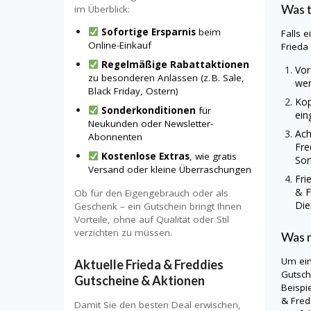
Was 
im Überblick:
Sofortige Ersparnis
beim
Falls 
Online-Einkauf
Frieda
Regelmäßige Rabattaktionen
Vor
zu besonderen Anlässen (z. B. Sale,
wer
Black Friday, Ostern)
Kop
Sonderkonditionen
für
ein
Neukunden oder Newsletter-
Ach
Abonnenten
Fr
Kostenlose Extras
, wie gratis
Sor
Versand oder kleine Überraschungen
Fri
& 
Ob für den Eigengebrauch oder als
Die
Geschenk – ein Gutschein bringt Ihnen
Vorteile, ohne auf Qualität oder Stil
verzichten zu müssen.
Was m
Um ei
Aktuelle Frieda & Freddies
Gutsch
Gutscheine & Aktionen
Beispi
& Fre
Damit Sie den besten Deal erwischen,