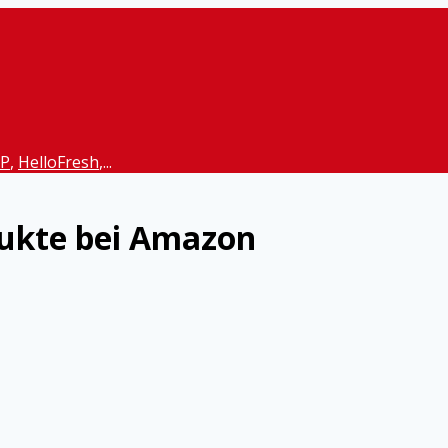
P
,
HelloFresh
,...
dukte bei Amazon