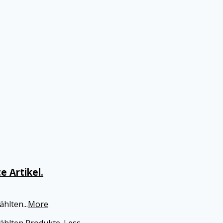
e Artikel.
wählten
...
More
wählten Produkte.
Less