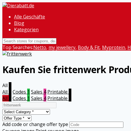
Alle Geschäfte
Blog
Kategorien
Top Searches:
Netto
,
my jewellery
,
Body & Fit
,
Myprotein
,
H
Kaufen Sie frittenwerk Pro
All
5
All
5
Codes
1
Sales
4
Printable
0
All
5
Codes
1
Sales
4
Printable
0
Add code or change offer type
Coupon image
Print coupon image