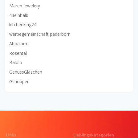
Maren Jewelery
43einhalb
kitchenking24
werbegemeinschaft paderborn
Aboalarm
Rosental
Balolo
GenussGläschen
Gshopper
Links
Lieblingskategorien