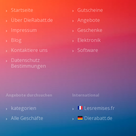
Startseite
Gutscheine
Über DieRabatt.de
Angebote
Impressum
Geschenke
Blog
Elektronik
Kontaktiere uns
Software
Datenschutz
Bestimmungen
Angebote durchsuchen
International
kategorien
Lesremises.fr
Alle Geschäfte
Dierabatt.de