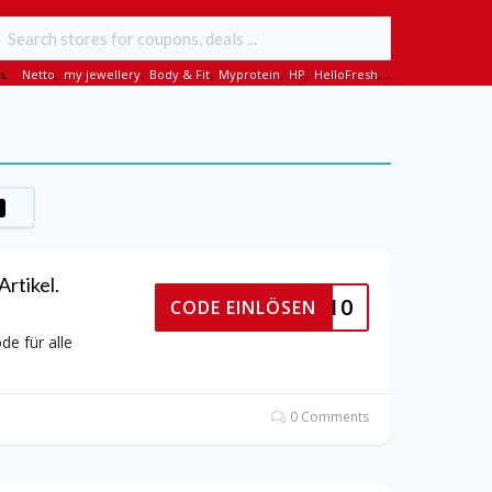
s:
Netto
,
my jewellery
,
Body & Fit
,
Myprotein
,
HP
,
HelloFresh
,...
rtikel.
UZETEA10
CODE EINLÖSEN
e für alle
0 Comments