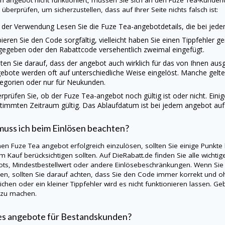
ein angebot nicht funktioniert, müssen Sie sich an den Fuze Tea-Kunden
 überprüfen, um sicherzustellen, dass auf Ihrer Seite nichts falsch ist:
 der Verwendung Lesen Sie die Fuze Tea-angebotdetails, die bei je
ieren Sie den Code sorgfältig, vielleicht haben Sie einen Tippfehler g
gegeben oder den Rabattcode versehentlich zweimal eingefügt.
ten Sie darauf, dass der angebot auch wirklich für das von Ihnen au
ebote werden oft auf unterschiedliche Weise eingelöst. Manche gelte
egorien oder nur für Neukunden.
rprüfen Sie, ob der Fuze Tea-angebot noch gültig ist oder nicht. Eini
timmten Zeitraum gültig. Das Ablaufdatum ist bei jedem angebot au
uss ich beim Einlösen beachten?
en Fuze Tea angebot erfolgreich einzulösen, sollten Sie einige Punkte
m Kauf berücksichtigen sollten. Auf
DieRabatt.de
finden Sie alle wichti
ts, Mindestbestellwert oder andere Einlösebeschränkungen. Wenn Sie
en, sollten Sie darauf achten, dass Sie den Code immer korrekt und oh
ichen oder ein kleiner Tippfehler wird es nicht funktionieren lassen. 
 zu machen.
es angebote für Bestandskunden?