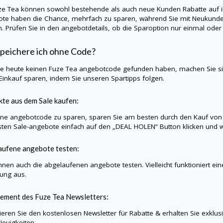
ze Tea können sowohl bestehende als auch neue Kunden Rabatte auf i
te haben die Chance, mehrfach zu sparen, während Sie mit Neukunden-
. Prüfen Sie in den angebotdetails, ob die Sparoption nur einmal ode
peichere ich ohne Code?
Sie heute keinen Fuze Tea angebotcode gefunden haben, machen Sie s
Einkauf sparen, indem Sie unseren Spartipps folgen.
te aus dem Sale kaufen:
e angebotcode zu sparen, sparen Sie am besten durch den Kauf von
sten Sale-angebote einfach auf den „DEAL HOLEN“ Button klicken und wi
aufene angebote testen:
nnen auch die abgelaufenen angebote testen. Vielleicht funktioniert ei
lung aus.
ement des Fuze Tea Newsletters:
eren Sie den kostenlosen Newsletter für Rabatte & erhalten Sie exklu
Neuigkeiten.