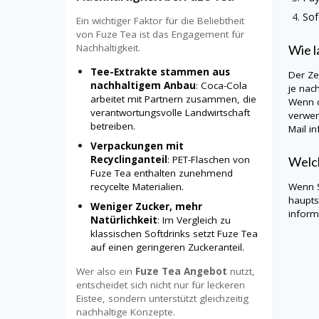
Sof
Ein wichtiger Faktor für die Beliebtheit
von Fuze Tea ist das Engagement für
Nachhaltigkeit.
Wie l
Tee-Extrakte stammen aus
Der Ze
nachhaltigem Anbau
: Coca-Cola
je nac
arbeitet mit Partnern zusammen, die
Wenn d
verantwortungsvolle Landwirtschaft
verwen
betreiben.
Mail in
Verpackungen mit
Recyclinganteil
: PET-Flaschen von
Welch
Fuze Tea enthalten zunehmend
recycelte Materialien.
Wenn S
haupts
Weniger Zucker, mehr
informi
Natürlichkeit
: Im Vergleich zu
klassischen Softdrinks setzt Fuze Tea
auf einen geringeren Zuckeranteil.
Wer also ein
Fuze Tea Angebot
nutzt,
entscheidet sich nicht nur für leckeren
Eistee, sondern unterstützt gleichzeitig
nachhaltige Konzepte.