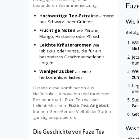
Fuz
besonderen Zusammensetzung:
Hochwertige Tee-Extrakte
– meist
Wie l
aus Schwarz- oder Grüntee.
Fruchtige Noten
wie Zitrone,
Befolg
Mango, Himbeere oder Pfirsich.
Wäh
Leichte Kräuteraromen
wie
kli
Hibiskus oder Minze, die für ein
Jet
besonderes Geschmackserlebnis
dan
sorgen.
Wen
Weniger Zucker
als viele
zum
herkömmliche Eistees.
Leg
Gerade diese Kombination aus
den
Natürlichkeit, Innovation und moderner
Suc
Rezeptur macht Fuze Tea weltweit
Bes
beliebt. Mit einem
Fuze Tea Angebot
können Genießer die Vielfalt der Sorten
Geb
günstig ausprobieren.
Was t
Die Geschichte von Fuze Tea