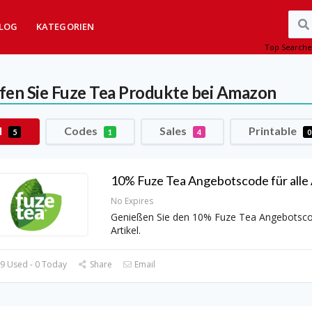
LOG
KATEGORIEN
Top Searche
fen Sie Fuze Tea Produkte bei Amazon
l
Codes
Sales
Printable
5
1
4
0
10% Fuze Tea Angebotscode für alle A
No Expires
Genießen Sie den 10% Fuze Tea Angebotscod
Artikel.
9 Used - 0 Today
Share
Email