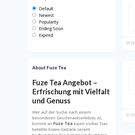
Default
Newest
Popularity
Ending Soon
Expired
71
About Fuze Tea
Fuze Tea Angebot –
Erfrischung mit Vielfalt
und Genuss
Wer auf der Suche nach einem
77
besonderen Geschmackserlebnis ist,
kommt an
Fuze Tea
kaum vorbei. Das
beliebte Eistee-Getränk vereint
hochwertigen Tee-Extrakt mit fruchtigen