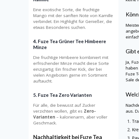
Eine exotische Sorte, die fruchtige
Könn
Mango mit der sanften Note von Kamille
verbindet. Ein Highlight für Genießer, die
Meiste
etwas Besonderes suchen.
angebo
einfac
4. Fuze Tea Grüner Tee Himbeere
Minze
Gibt 
Die fruchtige Himbeere kombiniert mit
Ja, Fu
erfrischender Minze macht diese Sorte
haben 
einzigartig. Ein frischer Kick, der bei
Fuze T
vielen Angeboten gerne im Sortiment
Sale d
auftaucht.
Welch
5. Fuze Tea Zero Varianten
Nachde
Für alle, die bewusst auf Zucker
aus. D
verzichten wollen, gibt es
Zero-
Varianten
– kalorienarm, aber voller
Tra
Geschmack.
Kre
Nachhaltigkeit bei Fuze Tea
Pay