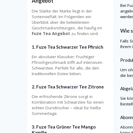
Angebot
Bei Fu
Die Stärke der Marke liegt in der
angebo
Sortenvielfalt. Im Folgenden ein
werden
Überblick über die beliebtesten
Geschmacksrichtungen, die häufig im
Wie s
Fuze Tea Angebot
zu finden sind:
Falls 
Ihrem 
1. Fuze Tea Schwarzer Tee Pfirsich
Ein absoluter Klassiker: Fruchtiger
Produk
Pfirsichgeschmack trifft auf intensiven
Schwarztee. Perfekt für alle, die den
Um ohn
traditionellen Eistee lieben.
die be
2. Fuze Tea Schwarzer Tee Zitrone
Abgel
Die erfrischende Zitrone sorgt in
Sie kö
Kombination mit Schwarztee für einen
Bestel
echten Durstlöscher – ideal für heiße
Sommertage.
Abonn
3. Fuze Tea Grüner Tee Mango
Abonni
Kamille
keine 