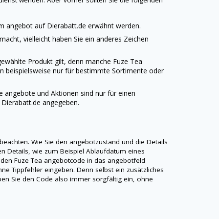
dienst wenden. Aber vorher sollten Sie die folgenden
dem angebot auf
Dierabatt.de
erwähnt werden.
emacht, vielleicht haben Sie ein anderes Zeichen
sgewählte Produkt gilt, denn manche Fuze Tea
n beispielsweise nur für bestimmte Sortimente oder
ge angebote und Aktionen sind nur für einen
f
Dierabatt.de
angegeben.
 beachten. Wie Sie den angebotzustand und die Details
gen Details, wie zum Beispiel Ablaufdatum eines
 den Fuze Tea angebotcode in das angebotfeld
ne Tippfehler eingeben. Denn selbst ein zusätzliches
Geben Sie den Code also immer sorgfältig ein, ohne