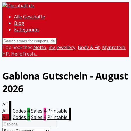
Alle Geschäfte
Blog
Kategorien
Top Searches:
Netto
,
my jewellery
,
Body & Fit
,
Myprotein
,
HP
,
HelloFresh
,...
Gabiona
Gutschein - August
2026
All
8
All
8
Codes
4
Sales
4
Printable
0
All
8
Codes
4
Sales
4
Printable
0