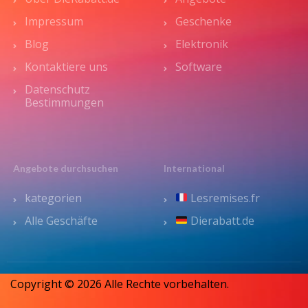
Impressum
Geschenke
Blog
Elektronik
Kontaktiere uns
Software
Datenschutz
Bestimmungen
Angebote durchsuchen
International
kategorien
Lesremises.fr
Alle Geschäfte
Dierabatt.de
Copyright © 2026 Alle Rechte vorbehalten.