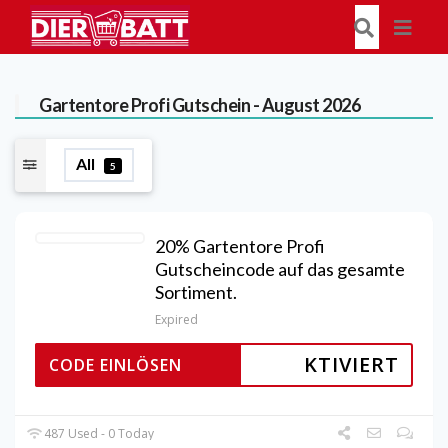
Gartentore Profi
Gutschein - August 2026
All
5
20% Gartentore Profi
Gutscheincode auf das gesamte
Sortiment.
Expired
KTIVIERT
CODE EINLÖSEN
487 Used - 0 Today