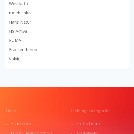
Westlotto
moebelplus
Hans Natur
HS Activa
PUMA
Frankentherme
Volvic
Links
Lieblingskategorien
Startseite
Gutscheine
Über DieRabatt.de
Angebote