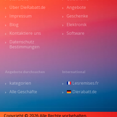
Über DieRabatt.de
Angebote
Impressum
Geschenke
Blog
Elektronik
Kontaktiere uns
Software
Datenschutz
Bestimmungen
Angebote durchsuchen
International
kategorien
Lesremises.fr
Alle Geschäfte
Dierabatt.de
Copyright © 2026 Alle Rechte vorbehalten.