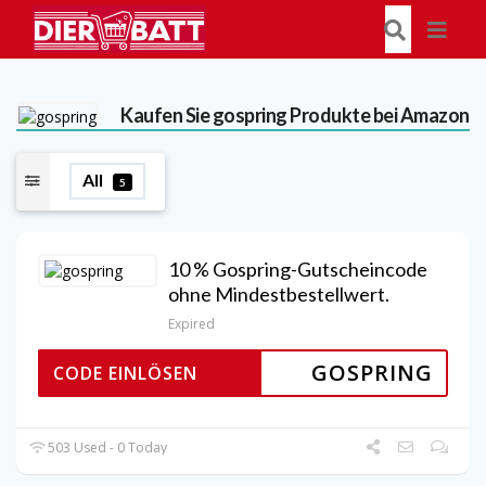
Kaufen Sie gospring Produkte bei Amazon
All
5
10 % Gospring-Gutscheincode
ohne Mindestbestellwert.
Expired
GOSPRING
CODE EINLÖSEN
503 Used - 0 Today