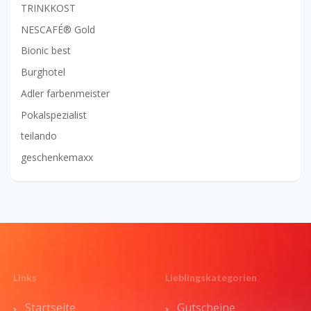
TRINKKOST
NESCAFÉ® Gold
Bionic best
Burghotel
Adler farbenmeister
Pokalspezialist
teilando
geschenkemaxx
Links
Lieblingskategorien
Startseite
Gutscheine