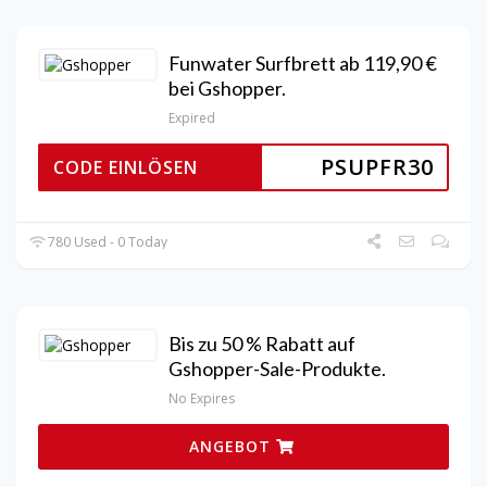
Funwater Surfbrett ab 119,90 €
bei Gshopper.
Expired
PSUPFR30
CODE EINLÖSEN
780 Used - 0 Today
Bis zu 50 % Rabatt auf
Gshopper-Sale-Produkte.
No Expires
ANGEBOT