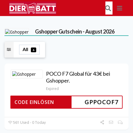
Gshopper
Gutschein - August 2026
All
6
POCO F7 Global für 43€ bei
Gshopper.
Expired
GPPOCOF7
CODE EINLÖSEN
561 Used - 0 Today