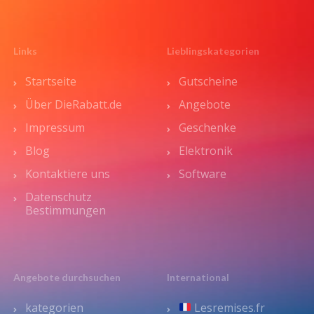
Links
Lieblingskategorien
Startseite
Gutscheine
Über DieRabatt.de
Angebote
Impressum
Geschenke
Blog
Elektronik
Kontaktiere uns
Software
Datenschutz
Bestimmungen
Angebote durchsuchen
International
kategorien
Lesremises.fr