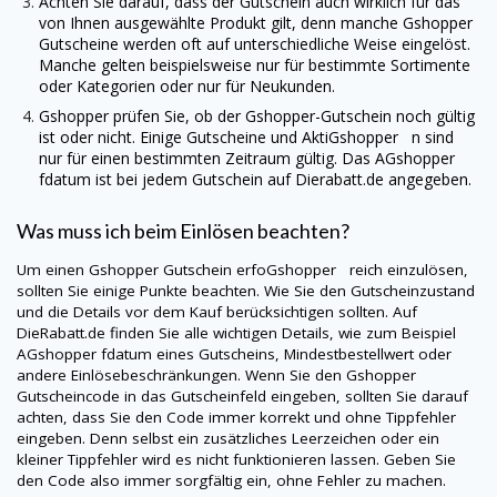
Achten Sie darauf, dass der Gutschein auch wirklich für das
von Ihnen ausgewählte Produkt gilt, denn manche
Gshopper
Gutscheine werden oft auf unterschiedliche Weise eingelöst.
Manche gelten beispielsweise nur für bestimmte Sortimente
oder Kategorien oder nur für Neukunden.
Gshopper
prüfen Sie, ob der
Gshopper
-Gutschein noch gültig
ist oder nicht. Einige Gutscheine und AktiGshopper n sind
nur für einen bestimmten Zeitraum gültig. Das AGshopper
fdatum ist bei jedem Gutschein auf
Dierabatt.de
angegeben.
Was muss ich beim Einlösen beachten?
Um einen
Gshopper
Gutschein erfoGshopper reich einzulösen,
sollten Sie einige Punkte beachten. Wie Sie den Gutscheinzustand
und die Details vor dem Kauf berücksichtigen sollten. Auf
DieRabatt.de
finden Sie alle wichtigen Details, wie zum Beispiel
AGshopper fdatum eines Gutscheins, Mindestbestellwert oder
andere Einlösebeschränkungen. Wenn Sie den
Gshopper
Gutscheincode in das Gutscheinfeld eingeben, sollten Sie darauf
achten, dass Sie den Code immer korrekt und ohne Tippfehler
eingeben. Denn selbst ein zusätzliches Leerzeichen oder ein
kleiner Tippfehler wird es nicht funktionieren lassen. Geben Sie
den Code also immer sorgfältig ein, ohne Fehler zu machen.