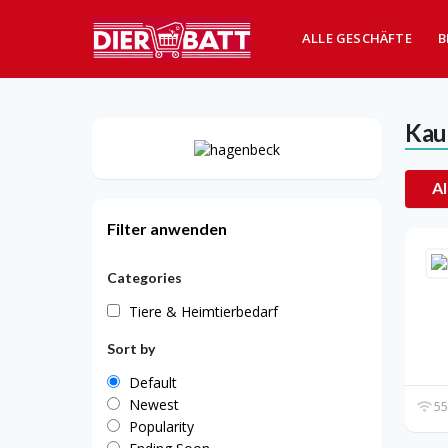
ALLE GESCHÄFTE
B
Kau
Al
Filter anwenden
Categories
Tiere & Heimtierbedarf
Sort by
Default
Newest
55
Popularity