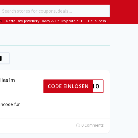
s:
Netto
,
my jewellery
,
Body & Fit
,
Myprotein
,
HP
,
HelloFresh
,...
les im
HAGEN10
CODE EINLÖSEN
incode für
0 Comments