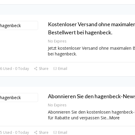
Kostenloser Versand ohne maximale
Bestellwert bei hagenbeck.
No Expires
Jetzt kostenloser Versand ohne maximalen B
bei hagenbeck.
6 Used - 0 Today
Share
Email
Abonnieren Sie den hagenbeck-News
No Expires
Abonnieren Sie den kostenlosen hagenbeck-
für Rabatte und verpassen Sie
...
More
5 Used - 0 Today
Share
Email