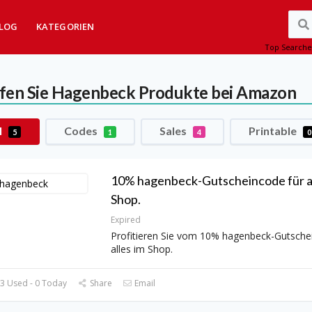
LOG
KATEGORIEN
Top Searche
fen Sie Hagenbeck Produkte bei Amazon
l
Codes
Sales
Printable
5
1
4
0
10% hagenbeck-Gutscheincode für al
Shop.
Expired
Profitieren Sie vom 10% hagenbeck-Gutsche
alles im Shop.
3 Used - 0 Today
Share
Email