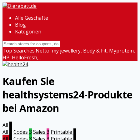
Alle Geschäfte
Blog
Kategorien
Top Searches:
Netto
,
my jewellery
,
Body & Fit
,
Myprotein
,
HP
,
HelloFresh
,...
Kaufen Sie
healthsystems24-Produkte
bei Amazon
All
6
All
6
Codes
3
Sales
3
Printable
0
All
6
Codes
3
Sales
3
Printable
0