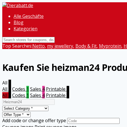
Alle Geschäfte
Blog
Kategorien
Top Searches:
Netto
,
my jewellery
,
Body & Fit
,
Myprotein
,
H
Kaufen Sie heizman24 Prod
All
5
All
5
Codes
1
Sales
4
Printable
0
All
5
Codes
1
Sales
4
Printable
0
Add code or change offer type
Coupon image
Print coupon image