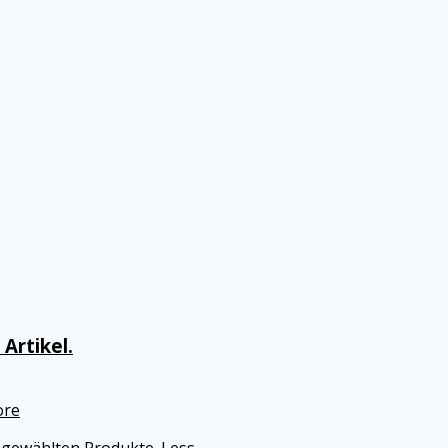
Artikel.
re
usgewählten Produkte.
Less