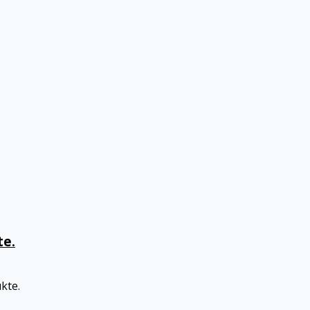
te.
kte.