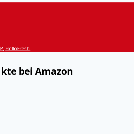
P
,
HelloFresh
,...
ukte bei Amazon