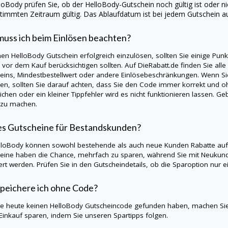
lloBody
prüfen Sie, ob der HelloBody-Gutschein noch gültig ist oder ni
timmten Zeitraum gültig. Das Ablaufdatum ist bei jedem Gutschein a
uss ich beim Einlösen beachten?
nen
HelloBody
Gutschein erfolgreich einzulösen, sollten Sie einige Pu
s vor dem Kauf berücksichtigen sollten. Auf
DieRabatt.de
finden Sie alle
eins, Mindestbestellwert oder andere Einlösebeschränkungen. Wenn S
en, sollten Sie darauf achten, dass Sie den Code immer korrekt und oh
ichen oder ein kleiner Tippfehler wird es nicht funktionieren lassen. 
 zu machen.
es Gutscheine für Bestandskunden?
lloBody
können sowohl bestehende als auch neue Kunden Rabatte auf 
eine haben die Chance, mehrfach zu sparen, während Sie mit Neukund
iert werden. Prüfen Sie in den Gutscheindetails, ob die Sparoption nu
peichere ich ohne Code?
Sie heute keinen
HelloBody
Gutscheincode gefunden haben, machen Sie
Einkauf sparen, indem Sie unseren Spartipps folgen.