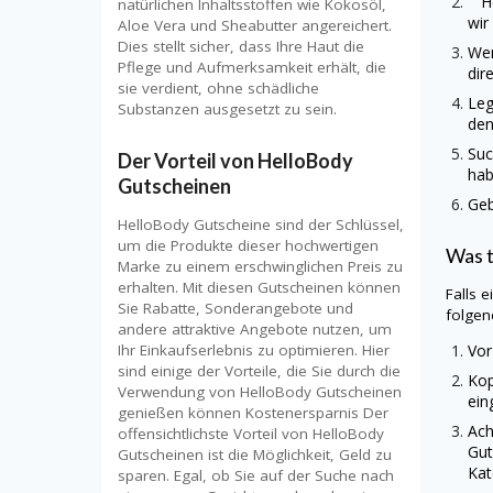
H
natürlichen Inhaltsstoffen wie Kokosöl,
wir
Aloe Vera und Sheabutter angereichert.
Dies stellt sicher, dass Ihre Haut die
Wen
Pflege und Aufmerksamkeit erhält, die
dir
sie verdient, ohne schädliche
Leg
Substanzen ausgesetzt zu sein.
den
Suc
Der Vorteil von HelloBody
hab
Gutscheinen
Geb
HelloBody Gutscheine sind der Schlüssel,
um die Produkte dieser hochwertigen
Was 
Marke zu einem erschwinglichen Preis zu
erhalten. Mit diesen Gutscheinen können
Falls 
Sie Rabatte, Sonderangebote und
folge
andere attraktive Angebote nutzen, um
Ihr Einkaufserlebnis zu optimieren. Hier
Vor
sind einige der Vorteile, die Sie durch die
Kop
Verwendung von HelloBody Gutscheinen
ein
genießen können Kostenersparnis Der
Ach
offensichtlichste Vorteil von HelloBody
Gut
Gutscheinen ist die Möglichkeit, Geld zu
Kat
sparen. Egal, ob Sie auf der Suche nach