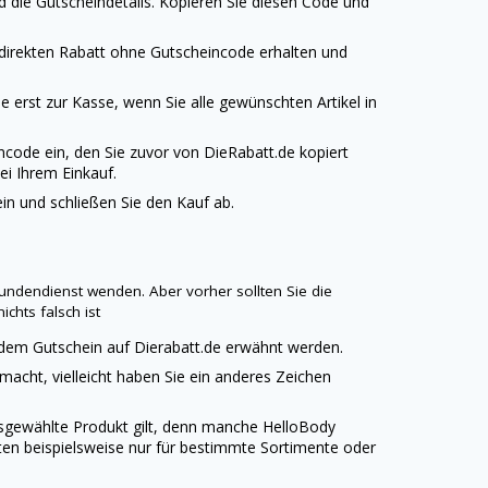
 die Gutscheindetails. Kopieren Sie diesen Code und
 direkten Rabatt ohne Gutscheincode erhalten und
 erst zur Kasse, wenn Sie alle gewünschten Artikel in
ncode ein, den Sie zuvor von
DieRabatt.de
kopiert
ei Ihrem Einkauf.
n und schließen Sie den Kauf ab.
undendienst wenden. Aber vorher sollten Sie die
ichts falsch ist
edem Gutschein auf
Dierabatt.de
erwähnt werden.
emacht, vielleicht haben Sie ein anderes Zeichen
ausgewählte Produkt gilt, denn manche
HelloBody
ten beispielsweise nur für bestimmte Sortimente oder