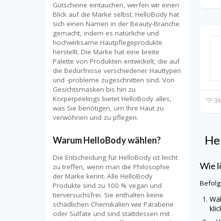
Gutscheine eintauchen, werfen wir einen
Blick auf die Marke selbst. HelloBody hat
sich einen Namen in der Beauty-Branche
gemacht, indem es natürliche und
hochwirksame Hautpflegeprodukte
herstellt. Die Marke hat eine breite
Palette von Produkten entwickelt, die auf
die Bedürfnisse verschiedener Hauttypen
und -probleme zugeschnitten sind. Von
Gesichtsmasken bis hin zu
Körperpeelings bietet HelloBody alles,
36
was Sie benötigen, um Ihre Haut zu
verwöhnen und zu pflegen.
He
Warum HelloBody wählen?
Die Entscheidung für HelloBody ist leicht
Wie l
zu treffen, wenn man die Philosophie
der Marke kennt. Alle HelloBody
Befolg
Produkte sind zu 100 % vegan und
tierversuchsfrei. Sie enthalten keine
Wäh
schädlichen Chemikalien wie Parabene
kli
oder Sulfate und sind stattdessen mit