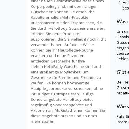
einer neuen Gesichtsmaske oder einem
He
Körperpeeling sind, mit den richtigen
bes
Gutscheinen können Sie erhebliche
Rabatte erhalten.Mehr Produkte
Was m
ausprobieren Mit den Ersparnissen, die
Sie durch HelloBody Gutscheine erzielen,
Um ei
können Sie neue Produkte
Detail
ausprobieren, die Sie vielleicht noch nicht
Gutsch
verwendet haben. Auf diese Weise
eingeb
können Sie Ihr Hautpflege-Routine
Leerze
erweitern und neue Favoriten
Fehler
entdecken.Geschenke für Ihre
Lieben HelloBody Gutscheine sind auch
Gibt 
eine großartige Möglichkeit, um
Geschenke für Familie und Freunde zu
Bei
He
kaufen. Sie können hochwertige
Gutsch
Hautpflegeprodukte verschenken, ohne
rabatt
Ihr Budget zu strapazieren.Häufige
Sonderangebote HelloBody bietet
regelmäßig Sonderangebote und
Wie s
Aktionen an. Mit Gutscheinen können Sie
diese Angebote nutzen und so noch
Falls 
mehr sparen.
Ihrem 