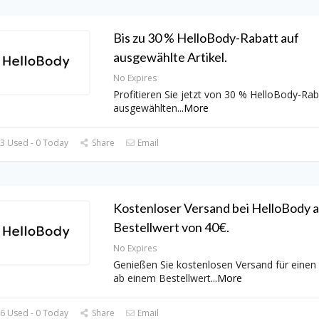
Bis zu 30 % HelloBody-Rabatt auf
ausgewählte Artikel.
No Expires
Profitieren Sie jetzt von 30 % HelloBody-Rab
ausgewählten
...
More
3 Used - 0 Today
Share
Email
Kostenloser Versand bei HelloBody 
Bestellwert von 40€.
No Expires
Genießen Sie kostenlosen Versand für einen
ab einem Bestellwert
...
More
6 Used - 0 Today
Share
Email