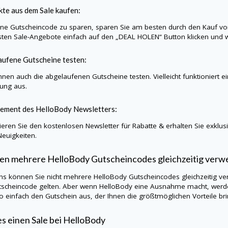
te aus dem Sale kaufen:
e Gutscheincode zu sparen, sparen Sie am besten durch den Kauf vo
sten Sale-Angebote einfach auf den „DEAL HOLEN“ Button klicken und w
ufene Gutscheine testen:
nnen auch die abgelaufenen Gutscheine testen. Vielleicht funktioniert e
lung aus.
ement des
HelloBody
Newsletters:
eren Sie den kostenlosen Newsletter für Rabatte & erhalten Sie exklu
Neuigkeiten.
en mehrere
HelloBody
Gutscheincodes gleichzeitig ver
ns können Sie nicht mehrere
HelloBody
Gutscheincodes gleichzeitig ve
tscheincode gelten. Aber wenn
HelloBody
eine Ausnahme macht, werden
so einfach den Gutschein aus, der Ihnen die größtmöglichen Vorteile bri
es einen Sale bei
HelloBody