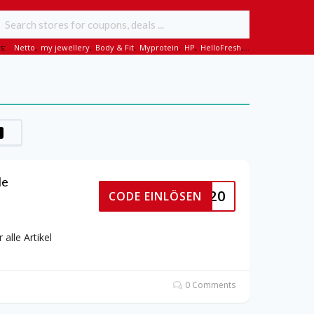
s:
Netto
,
my jewellery
,
Body & Fit
,
Myprotein
,
HP
,
HelloFresh
,...
le
HOPNEW20
CODE EINLÖSEN
alle Artikel
0 Comments