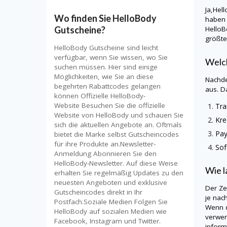
Ja,
Hel
Wo finden Sie HelloBody
haben 
Hello
Gutscheine?
größte
HelloBody Gutscheine sind leicht
verfügbar, wenn Sie wissen, wo Sie
Welch
suchen müssen. Hier sind einige
Möglichkeiten, wie Sie an diese
Nachde
begehrten Rabattcodes gelangen
aus. D
können Offizielle HelloBody-
Website Besuchen Sie die offizielle
Tra
Website von HelloBody und schauen Sie
Kr
sich die aktuellen Angebote an. Oftmals
Pa
bietet die Marke selbst Gutscheincodes
für ihre Produkte an.Newsletter-
Sof
Anmeldung Abonnieren Sie den
HelloBody-Newsletter. Auf diese Weise
Wie l
erhalten Sie regelmäßig Updates zu den
neuesten Angeboten und exklusive
Der Ze
Gutscheincodes direkt in Ihr
je nac
Postfach.Soziale Medien Folgen Sie
Wenn d
HelloBody auf sozialen Medien wie
verwen
Facebook, Instagram und Twitter.
informi