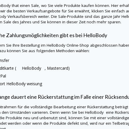
loBody
that einen Sale, wo Sie viele Produkte kaufen können. Hier erha
wir die besten Verkaufsangebote für Sie erwähnt, klicken Sie einfach a
Body
Verkaufsbereich weiter. Die Sale-Produkte sind das ganze Jahr
Hel
n Sale des Jahres und Sie können in dieser Zeit noch mehr sparen.
e Zahlungsmöglichkeiten gibt es bei
HelloBody
m Sie Ihre Bestellung im
HelloBody
Online-Shop abgeschlossen haben,
azu können Sie aus folgenden Methoden wählen:
nsfer
editkarte (
HelloBody
, Mastercard)
yPal
ort
HelloBody
weisung
ange dauert eine Rückerstattung im Falle einer Rücksend
itrahmen für die vollständige Bearbeitung einer Rückerstattung beträgt
h den Umständen variieren. Denn wenn Sie bei HelloBody eine Rückers
ie Produkte neu und unbenutzt sind, können Sie mit einer vollständig
det werden oder wenn die Produkte defekt sind, wird nur ein Teilbetra
ert.