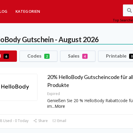
LOG
KATEGORIEN
Top Searche
loBody
Gutschein - August 2026
l
Codes
Sales
Printable
6
2
4
0
20% HelloBody Gutscheincode für al
Produkte
Expired
Genießen Sie 20 % HelloBody Rabattcode für 
im
...
More
8 Used - 0 Today
Share
Email