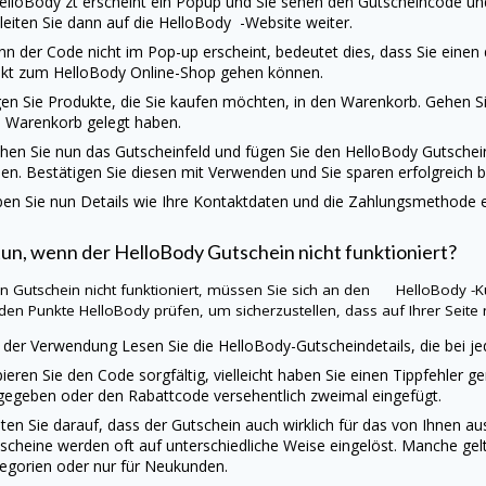
elloBody
zt erscheint ein Popup und Sie sehen den Gutscheincode und
 leiten Sie dann auf die
HelloBody
-Website weiter.
n der Code nicht im Pop-up erscheint, bedeutet dies, dass Sie einen
ekt zum
HelloBody
Online-Shop gehen können.
en Sie Produkte, die Sie kaufen möchten, in den Warenkorb. Gehen Sie
 Warenkorb gelegt haben.
hen Sie nun das Gutscheinfeld und fügen Sie den
HelloBody
Gutschei
en. Bestätigen Sie diesen mit Verwenden und Sie sparen erfolgreich b
en Sie nun Details wie Ihre Kontaktdaten und die Zahlungsmethode ei
tun, wenn der
HelloBody
Gutschein nicht funktioniert?
ein Gutschein nicht funktioniert, müssen Sie sich an den
HelloBody
-K
nden Punkte
HelloBody
prüfen, um sicherzustellen, dass auf Ihrer Seite n
 der Verwendung Lesen Sie die HelloBody-Gutscheindetails, die bei j
ieren Sie den Code sorgfältig, vielleicht haben Sie einen Tippfehler g
gegeben oder den Rabattcode versehentlich zweimal eingefügt.
ten Sie darauf, dass der Gutschein auch wirklich für das von Ihnen 
scheine werden oft auf unterschiedliche Weise eingelöst. Manche gel
egorien oder nur für Neukunden.