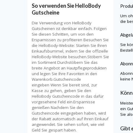
So verwenden Sie HelloBody
Produk
Gutscheine
Um ohn
die be
Die Verwendung von HelloBody
Gutscheinen ist denkbar einfach. Folgen
Sie diesen Schritten, um von den
Abgela
Ersparnissen zu profitieren Besuchen Sie
Sie kö
die HelloBody-Website: Starten Sie Ihren
Bestel
Einkaufsbummel, indem Sie die offizielle
HelloBody-Website besuchen.Stöbern Sie
im Sortiment Durchstöbern Sie das
Abonn
breite Angebot an Hautpflegeprodukten
Abonni
und legen Sie Ihre Favoriten in den
keine 
Warenkorb.Gutscheincode
eingeben Wenn Sie bereit sind, zur
Kasse zu gehen, geben Sie den
Könn
HelloBody Gutscheincode in das dafür
vorgesehene Feld ein.Ersparnisse
Meiste
genießen Nachdem Sie den
ein Gu
Gutscheincode eingegeben haben, wird
Sie al
der Rabatt automatisch auf Ihren Einkauf
angewendet. Sie sehen sofort, wie viel
Gibt 
Geld Sie gespart haben.