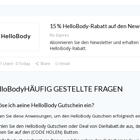
15 % HelloBody-Rabatt auf den News
No Expires
Abonnieren Sie den Newsletter und erhalten
HelloBody-Rabatt.
1 Used - 0 Today
Share
Email
lloBody
HÄUFIG GESTELLTE FRAGEN
öse ich aeine
HelloBody
Gutschein ein?
en Sie diese Anweisungen, um den
HelloBody
Gutschein erfolgreich ei
len Sie den
HelloBody
Gutschein oder Deal von
DieRabatt.de
aus, de
cken Sie auf den (CODE HOLEN) Button.