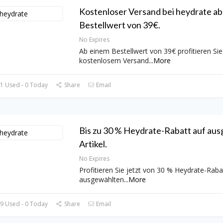
Kostenloser Versand bei heydrate ab
Bestellwert von 39€.
No Expires
Ab einem Bestellwert von 39€ profitieren Si
kostenlosem Versand
...
More
1 Used - 0 Today
Share
Email
Bis zu 30 % Heydrate-Rabatt auf au
Artikel.
No Expires
Profitieren Sie jetzt von 30 % Heydrate-Rabat
ausgewählten
...
More
9 Used - 0 Today
Share
Email