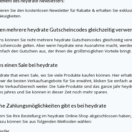
ement des
heydrate
Newsletters:
eren Sie den kostenlosen Newsletter für Rabatte & erhalten Sie exklu
Neuigkeiten.
en mehrere
heydrate
Gutscheincodes gleichzeitig verw
ns können Sie nicht mehrere
heydrate
Gutscheincodes gleichzeitig ver
tscheincode gelten. Aber wenn heydrate eine Ausnahme macht, werden 
infach den Gutschein aus, der Ihnen die größtmöglichen Vorteile bringt.
es einen Sale bei
heydrate
drate
that einen Sale, wo Sie viele Produkte kaufen können. Hier erhal
wir die besten Verkaufsangebote für Sie erwähnt, klicken Sie einfach a
ate
Verkaufsbereich weiter. Die Sale-Produkte sind das ganze Jahr
heyd
es Jahres und Sie können in dieser Zeit noch mehr sparen.
e Zahlungsmöglichkeiten gibt es bei
heydrate
m Sie Ihre Bestellung im
heydrate
Online-Shop abgeschlossen haben, 
azu können Sie aus folgenden Methoden wählen:
nsfer