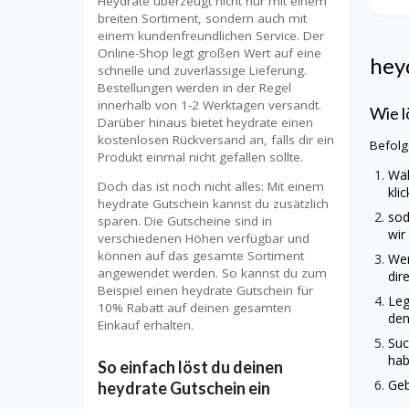
Heydrate überzeugt nicht nur mit einem
breiten Sortiment, sondern auch mit
einem kundenfreundlichen Service. Der
Online-Shop legt großen Wert auf eine
hey
schnelle und zuverlässige Lieferung.
Bestellungen werden in der Regel
innerhalb von 1-2 Werktagen versandt.
Wie l
Darüber hinaus bietet heydrate einen
kostenlosen Rückversand an, falls dir ein
Befolg
Produkt einmal nicht gefallen sollte.
Wäh
Doch das ist noch nicht alles: Mit einem
kli
heydrate Gutschein kannst du zusätzlich
sod
sparen. Die Gutscheine sind in
wir
verschiedenen Höhen verfügbar und
können auf das gesamte Sortiment
Wen
angewendet werden. So kannst du zum
dir
Beispiel einen heydrate Gutschein für
Leg
10% Rabatt auf deinen gesamten
den
Einkauf erhalten.
Suc
hab
So einfach löst du deinen
Geb
heydrate Gutschein ein