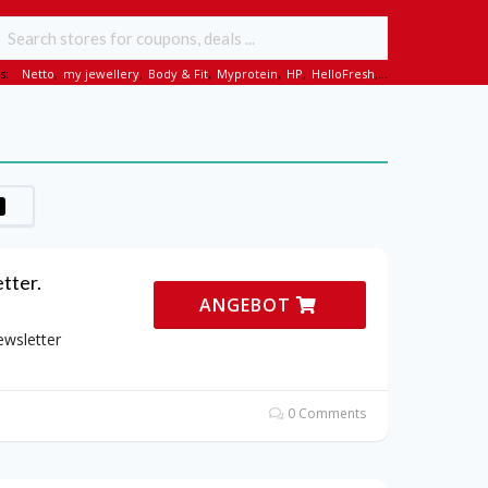
s:
Netto
,
my jewellery
,
Body & Fit
,
Myprotein
,
HP
,
HelloFresh
,...
tter.
ANGEBOT
ewsletter
0 Comments