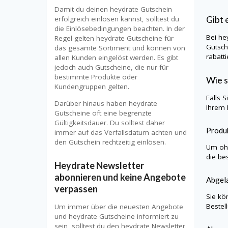
Damit du deinen heydrate Gutschein
Gibt 
erfolgreich einlösen kannst, solltest du
die Einlösebedingungen beachten. In der
Bei
he
Regel gelten heydrate Gutscheine für
Gutsch
das gesamte Sortiment und können von
rabatt
allen Kunden eingelöst werden. Es gibt
jedoch auch Gutscheine, die nur für
bestimmte Produkte oder
Wie s
Kundengruppen gelten.
Falls 
Darüber hinaus haben heydrate
Ihrem 
Gutscheine oft eine begrenzte
Gültigkeitsdauer. Du solltest daher
Produk
immer auf das Verfallsdatum achten und
den Gutschein rechtzeitig einlösen.
Um ohn
die be
Heydrate Newsletter
abonnieren und keine Angebote
Abgela
verpassen
Sie kö
Bestel
Um immer über die neuesten Angebote
und heydrate Gutscheine informiert zu
sein, solltest du den heydrate Newsletter