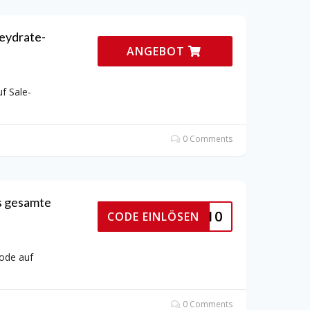
Heydrate-
ANGEBOT
f Sale-
0 Comments
s gesamte
DENNIS10
CODE EINLÖSEN
code auf
0 Comments