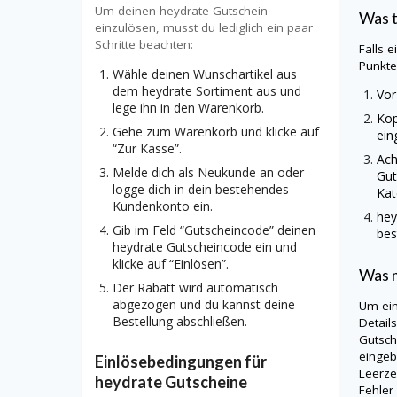
Um deinen heydrate Gutschein
Was 
einzulösen, musst du lediglich ein paar
Schritte beachten:
Falls 
Punkt
Wähle deinen Wunschartikel aus
dem heydrate Sortiment aus und
Vor
lege ihn in den Warenkorb.
Kop
Gehe zum Warenkorb und klicke auf
ein
“Zur Kasse”.
Ach
Melde dich als Neukunde an oder
Gut
logge dich in dein bestehendes
Kat
Kundenkonto ein.
he
Gib im Feld “Gutscheincode” deinen
bes
heydrate Gutscheincode ein und
klicke auf “Einlösen”.
Was m
Der Rabatt wird automatisch
abgezogen und du kannst deine
Um ei
Bestellung abschließen.
Detail
Gutsch
eingeb
Einlösebedingungen für
Leerze
heydrate Gutscheine
Fehler