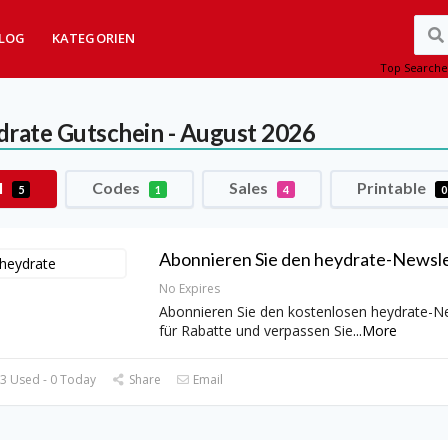
LOG
KATEGORIEN
Top Searche
drate
Gutschein - August 2026
l
Codes
Sales
Printable
5
1
4
0
Abonnieren Sie den heydrate-Newsle
No Expires
Abonnieren Sie den kostenlosen heydrate-N
für Rabatte und verpassen Sie
...
More
3 Used - 0 Today
Share
Email