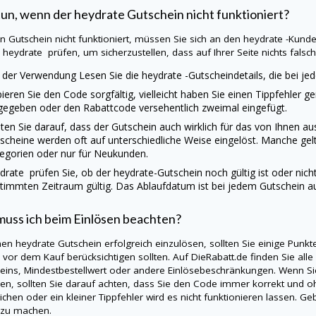
tun, wenn der
heydrate
Gutschein nicht funktioniert?
ein Gutschein nicht funktioniert, müssen Sie sich an den
heydrate
-Kunde
e
heydrate
prüfen, um sicherzustellen, dass auf Ihrer Seite nichts falsch 
 der Verwendung Lesen Sie die
heydrate
-Gutscheindetails, die bei j
ieren Sie den Code sorgfältig, vielleicht haben Sie einen Tippfehler g
gegeben oder den Rabattcode versehentlich zweimal eingefügt.
ten Sie darauf, dass der Gutschein auch wirklich für das von Ihnen 
scheine werden oft auf unterschiedliche Weise eingelöst. Manche gel
egorien oder nur für Neukunden.
ydrate
prüfen Sie, ob der
heydrate
-Gutschein noch gültig ist oder nich
timmten Zeitraum gültig. Das Ablaufdatum ist bei jedem Gutschein a
uss ich beim Einlösen beachten?
nen
heydrate
Gutschein erfolgreich einzulösen, sollten Sie einige Punk
s vor dem Kauf berücksichtigen sollten. Auf
DieRabatt.de
finden Sie alle
eins, Mindestbestellwert oder andere Einlösebeschränkungen. Wenn S
en, sollten Sie darauf achten, dass Sie den Code immer korrekt und oh
ichen oder ein kleiner Tippfehler wird es nicht funktionieren lassen. 
 zu machen.