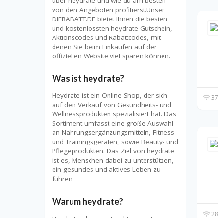
über heydrate und wie du am besten
von den Angeboten profitierst.Unser
DIERABATT.DE bietet Ihnen die besten
und kostenlossten heydrate Gutschein,
Aktionscodes und Rabattcodes, mit
denen Sie beim Einkaufen auf der
offiziellen Website viel sparen können.
Was ist heydrate?
Heydrate ist ein Online-Shop, der sich
37
auf den Verkauf von Gesundheits- und
Wellnessprodukten spezialisiert hat. Das
Sortiment umfasst eine große Auswahl
an Nahrungsergänzungsmitteln, Fitness-
und Trainingsgeräten, sowie Beauty- und
Pflegeprodukten. Das Ziel von heydrate
ist es, Menschen dabei zu unterstützen,
ein gesundes und aktives Leben zu
führen.
Warum heydrate?
28