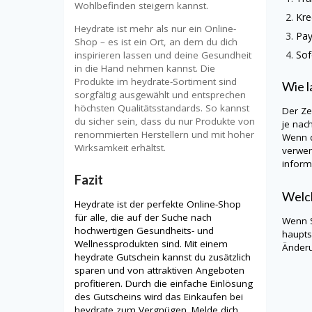
Wohlbefinden steigern kannst.
Kre
Heydrate ist mehr als nur ein Online-
Pay
Shop – es ist ein Ort, an dem du dich
Sof
inspirieren lassen und deine Gesundheit
in die Hand nehmen kannst. Die
Produkte im heydrate-Sortiment sind
Wie l
sorgfältig ausgewählt und entsprechen
höchsten Qualitätsstandards. So kannst
Der Ze
du sicher sein, dass du nur Produkte von
je nac
renommierten Herstellern und mit hoher
Wenn d
Wirksamkeit erhältst.
verwen
informi
Fazit
Welch
Heydrate ist der perfekte Online-Shop
für alle, die auf der Suche nach
Wenn S
hochwertigen Gesundheits- und
haupts
Wellnessprodukten sind. Mit einem
Änderu
heydrate Gutschein kannst du zusätzlich
sparen und von attraktiven Angeboten
profitieren. Durch die einfache Einlösung
des Gutscheins wird das Einkaufen bei
heydrate zum Vergnügen. Melde dich