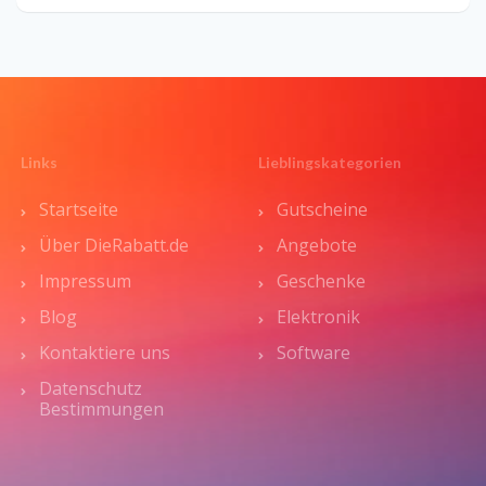
Links
Lieblingskategorien
Startseite
Gutscheine
Über DieRabatt.de
Angebote
Impressum
Geschenke
Blog
Elektronik
Kontaktiere uns
Software
Datenschutz
Bestimmungen