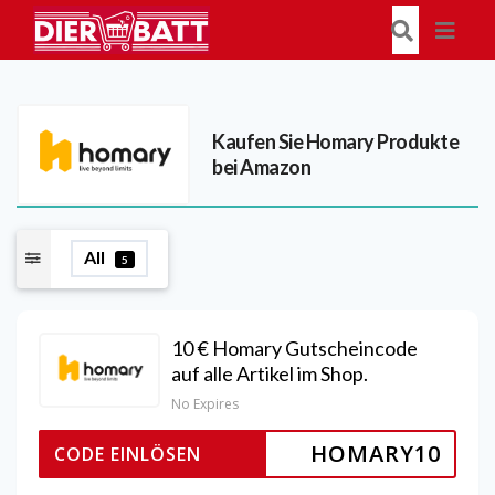
Kaufen Sie Homary Produkte
bei Amazon
All
5
10 € Homary Gutscheincode
auf alle Artikel im Shop.
No Expires
HOMARY10
CODE EINLÖSEN