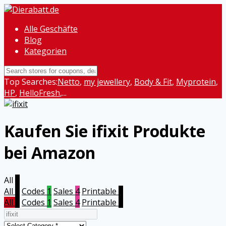
Alle Geschäfte
Blog
Kategorien
Top Searches:
Netto
,
my jewellery
,
Body & Fit
,
Myprotein
,
HP
,
HelloFresh
,...
Kaufen Sie ifixit Produkte
bei Amazon
All
5
All
5
Codes
1
Sales
4
Printable
0
All
5
Codes
1
Sales
4
Printable
0