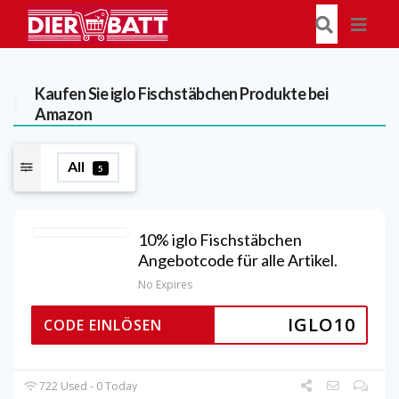
Kaufen Sie iglo Fischstäbchen Produkte bei
Amazon
All
5
10% iglo Fischstäbchen
Angebotcode für alle Artikel.
No Expires
IGLO10
CODE EINLÖSEN
722 Used - 0 Today