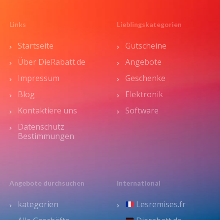
Links
Lieblingskategorien
Startseite
Gutscheine
Über DieRabatt.de
Angebote
Impressum
Geschenke
Blog
Elektronik
Kontaktiere uns
Software
Datenschutz
Bestimmungen
Angebote durchsuchen
International
kategorien
Lesremises.fr