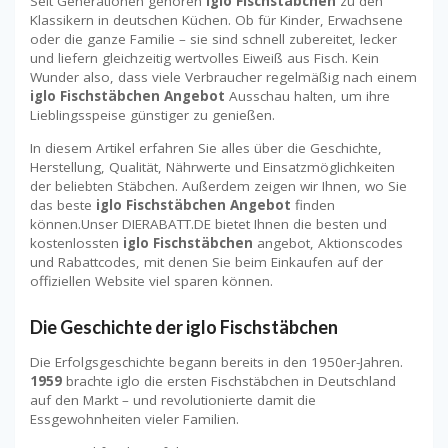
Seit Generationen gehören
iglo Fischstäbchen
zu den
Klassikern in deutschen Küchen. Ob für Kinder, Erwachsene
oder die ganze Familie – sie sind schnell zubereitet, lecker
und liefern gleichzeitig wertvolles Eiweiß aus Fisch. Kein
Wunder also, dass viele Verbraucher regelmäßig nach einem
iglo Fischstäbchen Angebot
Ausschau halten, um ihre
Lieblingsspeise günstiger zu genießen.
In diesem Artikel erfahren Sie alles über die Geschichte,
Herstellung, Qualität, Nährwerte und Einsatzmöglichkeiten
der beliebten Stäbchen. Außerdem zeigen wir Ihnen, wo Sie
das beste
iglo Fischstäbchen Angebot
finden
können.Unser DIERABATT.DE bietet Ihnen die besten und
kostenlossten
iglo Fischstäbchen
angebot, Aktionscodes
und Rabattcodes, mit denen Sie beim Einkaufen auf der
offiziellen Website viel sparen können.
Die Geschichte der iglo Fischstäbchen
Die Erfolgsgeschichte begann bereits in den 1950er-Jahren.
1959
brachte iglo die ersten Fischstäbchen in Deutschland
auf den Markt – und revolutionierte damit die
Essgewohnheiten vieler Familien.