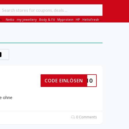
s:
Netto
,
my jewellery
,
Body & Fit
,
Myprotein
,
HP
,
HelloFresh
,...
NSTICK10
CODE EINLÖSEN
de ohne
0 Comments