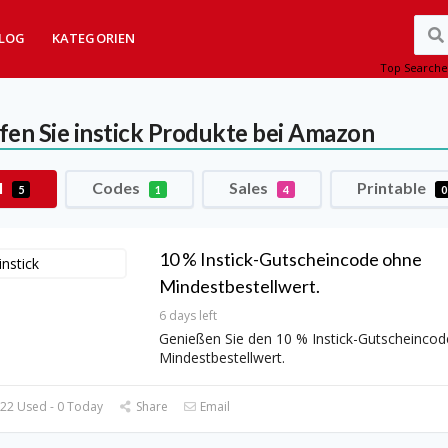
LOG
KATEGORIEN
Top Searche
fen Sie instick Produkte bei Amazon
l
Codes
Sales
Printable
5
1
4
0
10 % Instick-Gutscheincode ohne
Mindestbestellwert.
6 days left
Genießen Sie den 10 % Instick-Gutscheinco
Mindestbestellwert.
22 Used - 0 Today
Share
Email