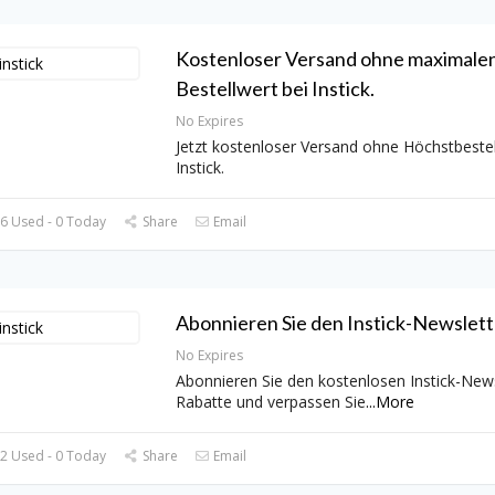
Kostenloser Versand ohne maximale
Bestellwert bei Instick.
No Expires
Jetzt kostenloser Versand ohne Höchstbestel
Instick.
6 Used - 0 Today
Share
Email
Abonnieren Sie den Instick-Newslett
No Expires
Abonnieren Sie den kostenlosen Instick-News
Rabatte und verpassen Sie
...
More
2 Used - 0 Today
Share
Email