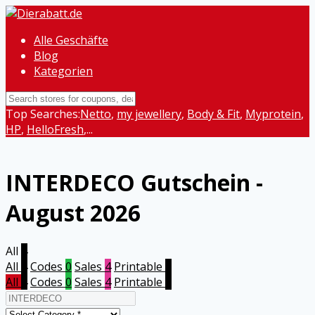
Alle Geschäfte
Blog
Kategorien
Top Searches:
Netto
,
my jewellery
,
Body & Fit
,
Myprotein
,
HP
,
HelloFresh
,...
INTERDECO
Gutschein -
August 2026
All
4
All
4
Codes
0
Sales
4
Printable
0
All
4
Codes
0
Sales
4
Printable
0