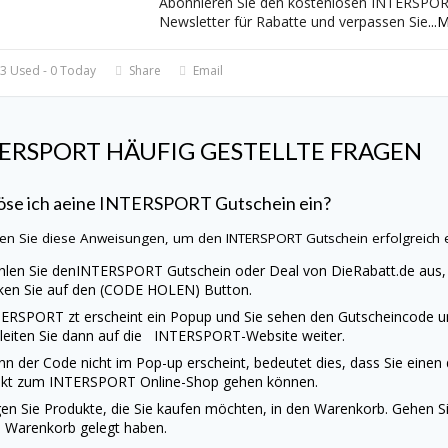
Abonnieren Sie den kostenlosen INTERSPO
Newsletter für Rabatte und verpassen Sie
...
M
3 Used - 0 Today
Share
Email
TERSPORT
HÄUFIG GESTELLTE FRAGEN
öse ich aeine
INTERSPORT
Gutschein ein?
en Sie diese Anweisungen, um den
INTERSPORT
Gutschein erfolgreich 
len Sie den
INTERSPORT
Gutschein oder Deal von
DieRabatt.de
aus,
cken Sie auf den (CODE HOLEN) Button.
TERSPORT
zt erscheint ein Popup und Sie sehen den Gutscheincode u
 leiten Sie dann auf die
INTERSPORT
-Website weiter.
n der Code nicht im Pop-up erscheint, bedeutet dies, dass Sie einen
ekt zum
INTERSPORT
Online-Shop gehen können.
en Sie Produkte, die Sie kaufen möchten, in den Warenkorb. Gehen Sie
 Warenkorb gelegt haben.