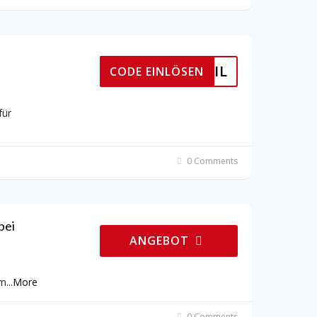
ER EMAIL
CODE EINLÖSEN
für
0 Comments
bei
ANGEBOT
im
...
More
0 Comments