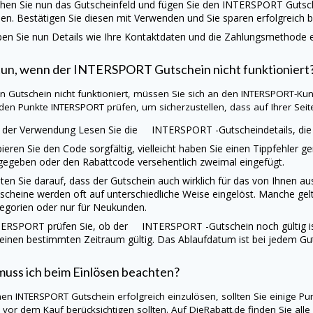
hen Sie nun das Gutscheinfeld und fügen Sie den
INTERSPORT
Gutsc
en. Bestätigen Sie diesen mit Verwenden und Sie sparen erfolgreich b
en Sie nun Details wie Ihre Kontaktdaten und die Zahlungsmethode ei
tun, wenn der
INTERSPORT
Gutschein nicht funktioniert
ein Gutschein nicht funktioniert, müssen Sie sich an den
INTERSPORT
-Kun
den Punkte
INTERSPORT
prüfen, um sicherzustellen, dass auf Ihrer Seite
 der Verwendung Lesen Sie die INTERSPORT -Gutscheindetails, die 
ieren Sie den Code sorgfältig, vielleicht haben Sie einen Tippfehler g
gegeben oder den Rabattcode versehentlich zweimal eingefügt.
ten Sie darauf, dass der Gutschein auch wirklich für das von Ihnen a
scheine werden oft auf unterschiedliche Weise eingelöst. Manche gel
egorien oder nur für Neukunden.
TERSPORT
prüfen Sie, ob der INTERSPORT -Gutschein noch gültig ist
 einen bestimmten Zeitraum gültig. Das Ablaufdatum ist bei jedem Gu
uss ich beim Einlösen beachten?
nen
INTERSPORT
Gutschein erfolgreich einzulösen, sollten Sie einige 
s vor dem Kauf berücksichtigen sollten. Auf
DieRabatt.de
finden Sie alle