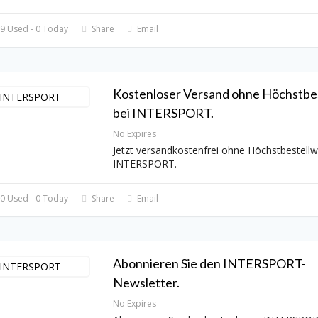
9 Used - 0 Today
Share
Email
Kostenloser Versand ohne Höchstbe
bei INTERSPORT.
No Expires
Jetzt versandkostenfrei ohne Höchstbestellw
INTERSPORT.
0 Used - 0 Today
Share
Email
Abonnieren Sie den INTERSPORT-
Newsletter.
No Expires