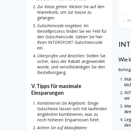
Zur Kasse gehen:
Klicken Sie auf den
Warenkorb, um zur Kasse zu
gelangen.
39
Gutscheincode eingeben:
Im
Bestellprozess finden Sie ein Feld für
den Gutscheincode. Geben Sie hier
Ihren INTERSPORT Gutscheincode
IN
ein.
Überprüfen und Bestellen:
Stellen Sie
Wie l
sicher, dass der Rabatt angewendet
wurde, und vervollständigen Sie den
Befolg
Bestellvorgang.
Wäh
kli
V. Tipps für maximale
Einsparungen
IN
wir
Kombinieren Sie Angebote:
Einige
Wen
Gutscheine lassen sich mit laufenden
dir
Angeboten kombinieren, was zu
Leg
noch höheren Ersparnissen führt.
den
Achten Sie auf Ablaufdaten: