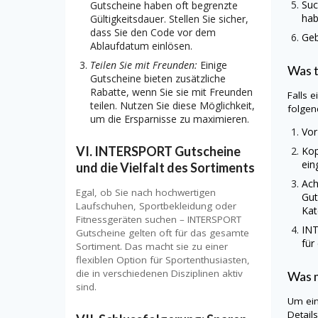
Suc
Gutscheine haben oft begrenzte
hab
Gültigkeitsdauer. Stellen Sie sicher,
dass Sie den Code vor dem
Geb
Ablaufdatum einlösen.
Teilen Sie mit Freunden:
Einige
Was 
Gutscheine bieten zusätzliche
Rabatte, wenn Sie sie mit Freunden
Falls 
teilen. Nutzen Sie diese Möglichkeit,
folgen
um die Ersparnisse zu maximieren.
Vor
VI. INTERSPORT Gutscheine
Kop
ein
und die Vielfalt des Sortiments
Ach
Egal, ob Sie nach hochwertigen
Gut
Laufschuhen, Sportbekleidung oder
Kat
Fitnessgeräten suchen – INTERSPORT
IN
Gutscheine gelten oft für das gesamte
für
Sortiment. Das macht sie zu einer
flexiblen Option für Sportenthusiasten,
die in verschiedenen Disziplinen aktiv
Was m
sind.
Um ei
Detail