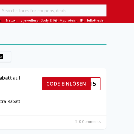
s:
Netto
,
my jewellery
,
Body & Fit
,
Myprotein
,
HP
,
HelloFresh
,...
0
batt auf
SSBALL15
CODE EINLÖSEN
tra-Rabatt
0 Comments