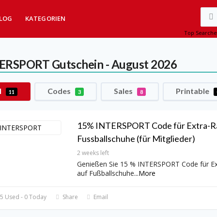
LOG
KATEGORIEN
Top Searche
TERSPORT
Gutschein - August 2026
l
Codes
Sales
Printable
11
3
8
15% INTERSPORT Code für Extra-Ra
Fussballschuhe (für Mitglieder)
2 weeks left
Genießen Sie 15 % INTERSPORT Code für Ex
auf Fußballschuhe
...
More
5 Used - 0 Today
Share
Email