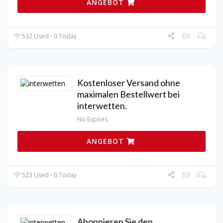
ANGEBOT
532 Used - 0 Today
Kostenloser Versand ohne
maximalen Bestellwert bei
interwetten.
No Expires
ANGEBOT
523 Used - 0 Today
Abonnieren Sie den