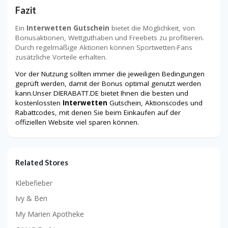
Fazit
Ein
Interwetten Gutschein
bietet die Möglichkeit, von
Bonusaktionen, Wettguthaben und Freebets zu profitieren.
Durch regelmäßige Aktionen können Sportwetten-Fans
zusätzliche Vorteile erhalten.
Vor der Nutzung sollten immer die jeweiligen Bedingungen
geprüft werden, damit der Bonus optimal genutzt werden
kann.Unser DIERABATT.DE bietet Ihnen die besten und
kostenlossten
Interwetten
Gutschein, Aktionscodes und
Rabattcodes, mit denen Sie beim Einkaufen auf der
offiziellen Website viel sparen können.
Related Stores
Klebefieber
Ivy & Ben
My Marien Apotheke