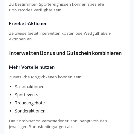
Zu bestimmten Sportereignissen können spezielle
Bonuscodes verfügbar sein.
Freebet-Aktionen
Zeitweise bietet Interwetten kostenlose Wettguthaben-
Aktionen an.
Interwetten Bonus und Gutschein kombinieren
Mehr Vorteile nutzen
Zusätzliche Möglichkeiten können sein:
Saisonaktionen
Sportevents
Treueangebote
Sonderaktionen
Die Kombination verschiedener Boni hängt von den
jeweiligen Bonusbedingungen ab.