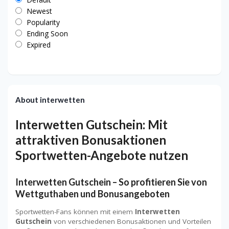
Newest
Popularity
Ending Soon
Expired
About interwetten
Interwetten Gutschein: Mit
attraktiven Bonusaktionen
Sportwetten-Angebote nutzen
Interwetten Gutschein – So profitieren Sie von
Wettguthaben und Bonusangeboten
Sportwetten-Fans können mit einem
Interwetten
Gutschein
von verschiedenen Bonusaktionen und Vorteilen