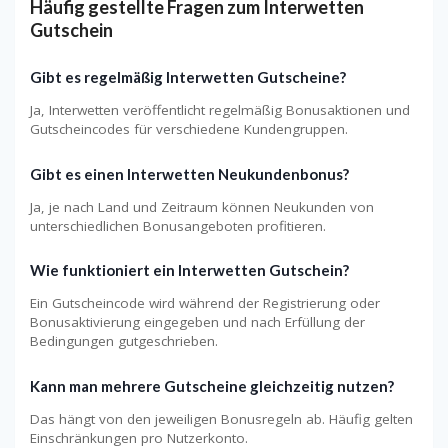
Häufig gestellte Fragen zum Interwetten
Gutschein
Gibt es regelmäßig Interwetten Gutscheine?
Ja, Interwetten veröffentlicht regelmäßig Bonusaktionen und
Gutscheincodes für verschiedene Kundengruppen.
Gibt es einen Interwetten Neukundenbonus?
Ja, je nach Land und Zeitraum können Neukunden von
unterschiedlichen Bonusangeboten profitieren.
Wie funktioniert ein Interwetten Gutschein?
Ein Gutscheincode wird während der Registrierung oder
Bonusaktivierung eingegeben und nach Erfüllung der
Bedingungen gutgeschrieben.
Kann man mehrere Gutscheine gleichzeitig nutzen?
Das hängt von den jeweiligen Bonusregeln ab. Häufig gelten
Einschränkungen pro Nutzerkonto.