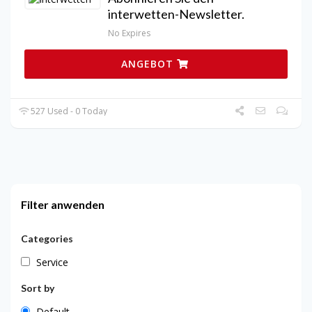
interwetten-Newsletter.
No Expires
ANGEBOT
527 Used - 0 Today
Filter anwenden
Categories
Service
Sort by
Default