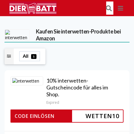
Kaufen Sie interwetten-Produkte bei
Amazon
All
5
10% interwetten-
Gutscheincode für alles im
Shop.
Expired
WETTEN10
CODE EINLÖSEN