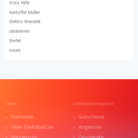
Erste Hilfe
Kartoffel Müller
Elektro Wandelt
obdeleven
Berlet
nouni
Links
Lieblingskategorien
Startseite
Gutscheine
Über DieRabatt.de
Angebote
Impressum
Geschenke