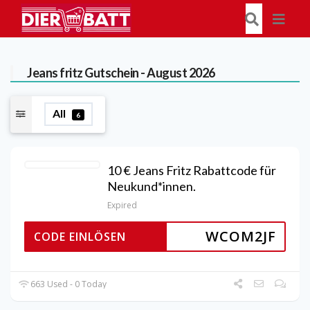
Jeans fritz
Gutschein - August 2026
All
6
10 € Jeans Fritz Rabattcode für
Neukund*innen.
Expired
WCOM2JF
CODE EINLÖSEN
663 Used - 0 Today