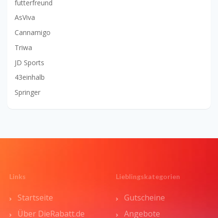
futterfreund
AsViva
Cannamigo
Triwa
JD Sports
43einhalb
Springer
Links
Lieblingskategorien
Startseite
Gutscheine
Über DieRabatt.de
Angebote