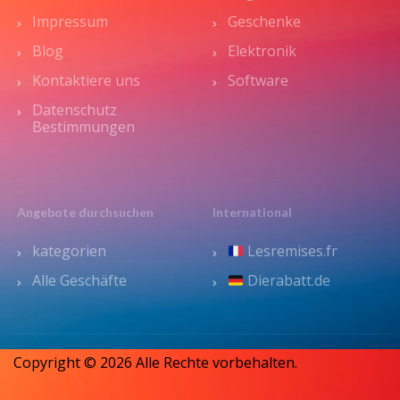
Impressum
Geschenke
Blog
Elektronik
Kontaktiere uns
Software
Datenschutz
Bestimmungen
Angebote durchsuchen
International
kategorien
Lesremises.fr
Alle Geschäfte
Dierabatt.de
Copyright © 2026 Alle Rechte vorbehalten.