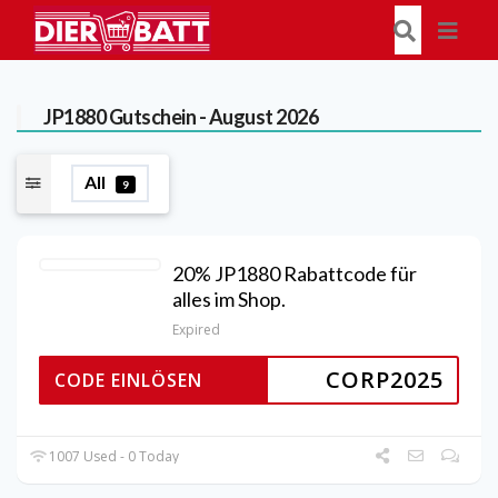
JP1880
Gutschein - August 2026
All
9
20% JP1880 Rabattcode für
alles im Shop.
Expired
CORP2025
CODE EINLÖSEN
1007 Used - 0 Today