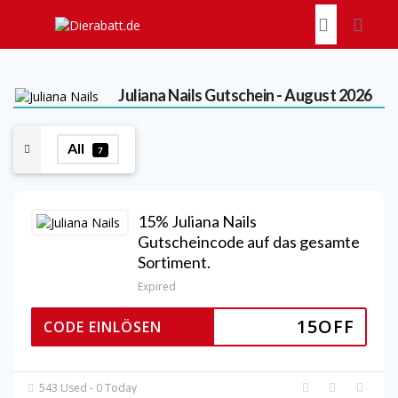
Juliana Nails
Gutschein - August 2026
All
7
15% Juliana Nails
Gutscheincode auf das gesamte
Sortiment.
Expired
15OFF
CODE EINLÖSEN
543 Used - 0 Today